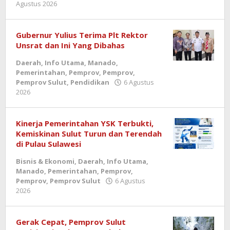
oleh
Agustus 2026
Pendidikan
admin
6
Agustus
Gubernur Yulius Terima Plt Rektor
2026
Unsrat dan Ini Yang Dibahas
oleh
admin
Daerah
,
Info Utama
,
Manado
,
Pemerintahan
,
Pemprov
,
Pemprov
,
Pemprov Sulut
,
Pendidikan
6 Agustus
oleh
2026
admin
Kinerja Pemerintahan YSK Terbukti,
Kemiskinan Sulut Turun dan Terendah
di Pulau Sulawesi
Bisnis & Ekonomi
,
Daerah
,
Info Utama
,
Manado
,
Pemerintahan
,
Pemprov
,
Pemprov
,
Pemprov Sulut
6 Agustus
oleh
2026
admin
Gerak Cepat, Pemprov Sulut