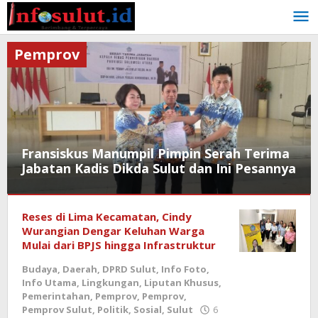
Lewati
ke
konten
Pemprov
Fransiskus Manumpil Pimpin Serah Terima
Jabatan Kadis Dikda Sulut dan Ini Pesannya
Daerah
,
Info
Reses di Lima Kecamatan, Cindy
Utama
,
Wurangian Dengar Keluhan Warga
Manado
,
Mulai dari BPJS hingga Infrastruktur
Pemerintahan
,
Budaya
,
Daerah
,
DPRD Sulut
,
Info Foto
,
Pemprov
,
Info Utama
,
Lingkungan
,
Liputan Khusus
,
Pemprov
,
Pemerintahan
,
Pemprov
,
Pemprov
,
Pemprov
Pemprov Sulut
,
Politik
,
Sosial
,
Sulut
6
Sulut
,