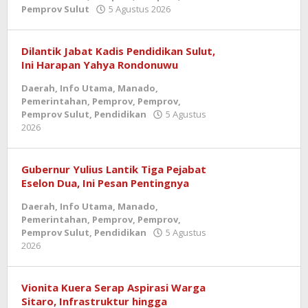
oleh
Pemprov Sulut
5 Agustus 2026
admin
Dilantik Jabat Kadis Pendidikan Sulut,
Ini Harapan Yahya Rondonuwu
Daerah
,
Info Utama
,
Manado
,
Pemerintahan
,
Pemprov
,
Pemprov
,
Pemprov Sulut
,
Pendidikan
5 Agustus
oleh
2026
admin
Gubernur Yulius Lantik Tiga Pejabat
Eselon Dua, Ini Pesan Pentingnya
Daerah
,
Info Utama
,
Manado
,
Pemerintahan
,
Pemprov
,
Pemprov
,
Pemprov Sulut
,
Pendidikan
5 Agustus
oleh
2026
admin
Vionita Kuera Serap Aspirasi Warga
Sitaro, Infrastruktur hingga