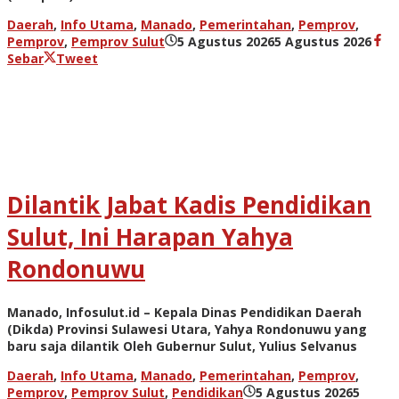
Daerah
,
Info Utama
,
Manado
,
Pemerintahan
,
Pemprov
,
oleh
Pemprov
,
Pemprov Sulut
5 Agustus 2026
5 Agustus 2026
adm
Sebar
Tweet
Dilantik Jabat Kadis Pendidikan
Sulut, Ini Harapan Yahya
Rondonuwu
Manado, Infosulut.id – Kepala Dinas Pendidikan Daerah
(Dikda) Provinsi Sulawesi Utara, Yahya Rondonuwu yang
baru saja dilantik Oleh Gubernur Sulut, Yulius Selvanus
Daerah
,
Info Utama
,
Manado
,
Pemerintahan
,
Pemprov
,
Pemprov
,
Pemprov Sulut
,
Pendidikan
5 Agustus 2026
5