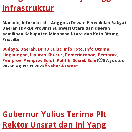
oleh
Infrastruktur
admin
Sebar
Tweet
Manado, Infosulut.id – Anggota Dewan Perwakilan Rakyat
Daerah (DPRD) Provinsi Sulawesi Utara dari daerah
pemilihan Kabupaten Minahasa Utara dan Kota Bitung,
Priscilla
Budaya
,
Daerah
,
DPRD Sulut
,
Info Foto
,
Info Utama
,
Lingkungan
,
Liputan Khusus
,
Pemerintahan
,
Pemprov
,
Pemprov
,
Pemprov Sulut
,
Politik
,
Sosial
,
Sulut
6 Agustus
oleh
2026
6 Agustus 2026
Sebar
Tweet
admin
Gubernur Yulius Terima Plt
Rektor Unsrat dan Ini Yang