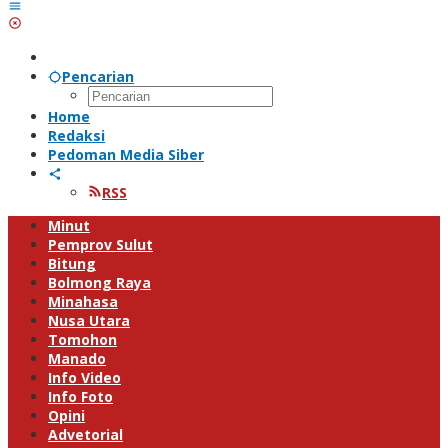
Pencarian
Home
Redaksi
Pedoman Media Siber
RSS
Minut
Pemprov Sulut
Bitung
Bolmong Raya
Minahasa
Nusa Utara
Tomohon
Manado
Info Video
Info Foto
Opini
Advetorial