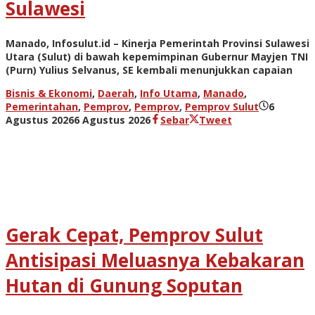
Sulawesi
Manado, Infosulut.id – Kinerja Pemerintah Provinsi Sulawesi
Utara (Sulut) di bawah kepemimpinan Gubernur Mayjen TNI
(Purn) Yulius Selvanus, SE kembali menunjukkan capaian
Bisnis & Ekonomi
,
Daerah
,
Info Utama
,
Manado
,
Pemerintahan
,
Pemprov
,
Pemprov
,
Pemprov Sulut
6
oleh
Agustus 2026
6 Agustus 2026
Sebar
Tweet
admin
Gerak Cepat, Pemprov Sulut
Antisipasi Meluasnya Kebakaran
Hutan di Gunung Soputan