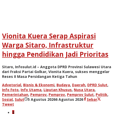
Vionita Kuera Serap Aspirasi
Warga Sitaro, Infrastruktur
hingga Pendidikan Jadi Prioritas
Sitaro, Infosulut.id – Anggota DPRD Provinsi Sulawesi Utara
dari Fraksi Partai Golkar, Vionita Kuera, sukses menggelar
Reses II Masa Persidangan Ketiga Tahun
Advetorial
,
Bisnis & Ekonomi
,
Budaya
,
Daerah
,
DPRD Sulut
,
Info Foto
,
Info Utama
,
Liputan Khusus
,
Nusa Utara
,
Pemerintahan
,
Pemprov
,
Pemprov
,
Pemprov Sulut
,
Politik
,
oleh
Sosial
,
Sulut
5 Agustus 2026
6 Agustus 2026
Sebar
admin
Tweet
1