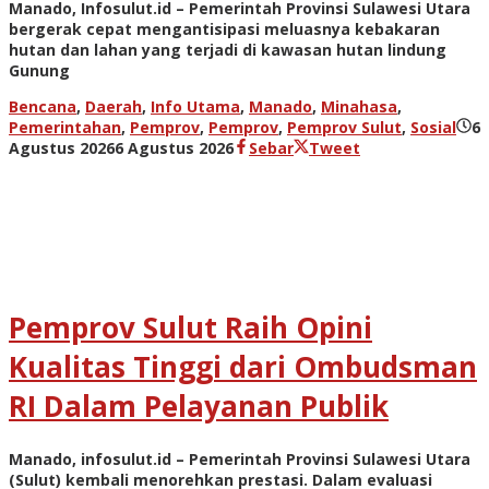
Manado, Infosulut.id – Pemerintah Provinsi Sulawesi Utara
bergerak cepat mengantisipasi meluasnya kebakaran
hutan dan lahan yang terjadi di kawasan hutan lindung
Gunung
Bencana
,
Daerah
,
Info Utama
,
Manado
,
Minahasa
,
Pemerintahan
,
Pemprov
,
Pemprov
,
Pemprov Sulut
,
Sosial
6
oleh
Agustus 2026
6 Agustus 2026
Sebar
Tweet
admin
Pemprov Sulut Raih Opini
Kualitas Tinggi dari Ombudsman
RI Dalam Pelayanan Publik
Manado, infosulut.id – Pemerintah Provinsi Sulawesi Utara
(Sulut) kembali menorehkan prestasi. Dalam evaluasi