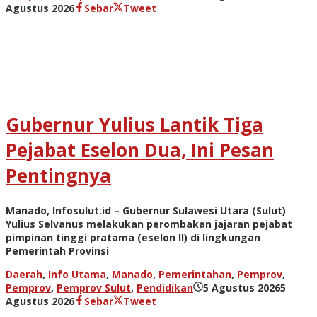
oleh
Agustus 2026
Sebar
Tweet
admin
Gubernur Yulius Lantik Tiga
Pejabat Eselon Dua, Ini Pesan
Pentingnya
Manado, Infosulut.id – Gubernur Sulawesi Utara (Sulut)
Yulius Selvanus melakukan perombakan jajaran pejabat
pimpinan tinggi pratama (eselon II) di lingkungan
Pemerintah Provinsi
Daerah
,
Info Utama
,
Manado
,
Pemerintahan
,
Pemprov
,
Pemprov
,
Pemprov Sulut
,
Pendidikan
5 Agustus 2026
5
oleh
Agustus 2026
Sebar
Tweet
admin