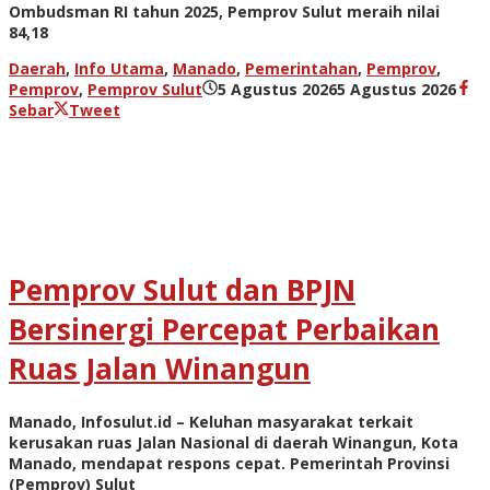
Ombudsman RI tahun 2025, Pemprov Sulut meraih nilai
84,18
Daerah
,
Info Utama
,
Manado
,
Pemerintahan
,
Pemprov
,
oleh
Pemprov
,
Pemprov Sulut
5 Agustus 2026
5 Agustus 2026
adm
Sebar
Tweet
Pemprov Sulut dan BPJN
Bersinergi Percepat Perbaikan
Ruas Jalan Winangun
Manado, Infosulut.id – Keluhan masyarakat terkait
kerusakan ruas Jalan Nasional di daerah Winangun, Kota
Manado, mendapat respons cepat. Pemerintah Provinsi
(Pemprov) Sulut