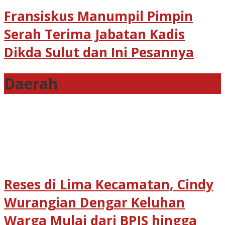
Fransiskus Manumpil Pimpin
Serah Terima Jabatan Kadis
Dikda Sulut dan Ini Pesannya
Daerah
,
Daerah
Info
Utama
,
Manado
,
Pemerintahan
,
Pemprov
,
Pemprov
,
Pemprov
Sulut
,
Pendidikan
Reses di Lima Kecamatan, Cindy
6
Agustus
Wurangian Dengar Keluhan
2026
6
Agustus
Warga Mulai dari BPJS hingga
2026