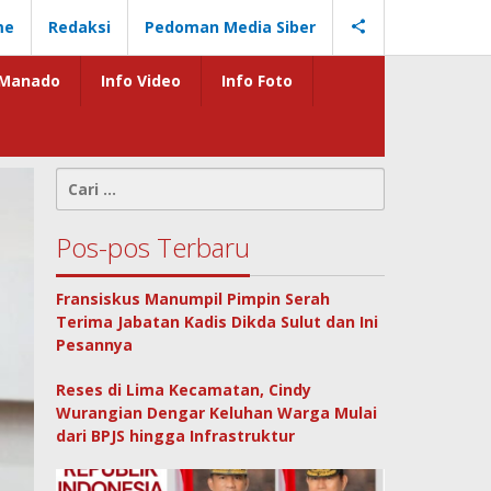
me
Redaksi
Pedoman Media Siber
Manado
Info Video
Info Foto
Cari
untuk:
Pos-pos Terbaru
Fransiskus Manumpil Pimpin Serah
Terima Jabatan Kadis Dikda Sulut dan Ini
Pesannya
Reses di Lima Kecamatan, Cindy
Wurangian Dengar Keluhan Warga Mulai
dari BPJS hingga Infrastruktur