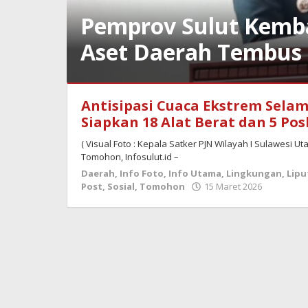
Pemprov Sulut Kembal
Aset Daerah Tembus R
Advetorial
,
Antisipasi Cuaca Ekstrem Selam
Bisnis
&
Siapkan 18 Alat Berat dan 5 Po
Ekonomi
,
Bolmong
( Visual Foto : Kepala Satker PJN Wilayah I Sulawesi U
Raya
,
Tomohon, Infosulut.id –
Budaya
,
Daerah
,
Info Foto
,
Info Utama
,
Lingkungan
,
Lipu
Daerah
,
oleh
Post
,
Sosial
,
Tomohon
15 Maret 2026
DPRD
admin
Sulut
,
Feature
,
Info
Foto
,
Info
Utama
,
Jurnalisme
Warga
,