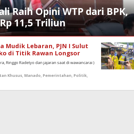
i Raih Opini WTP dari BPK,
p 11,5 Triliun
a Mudik Lebaran, PJN I Sulut
sko di Titik Rawan Longsor
tara, Ringgo Radetyo dan jajaran saat di wawancarai )
tan Khusus
,
Manado
,
Pemerintahan
,
Politik
,