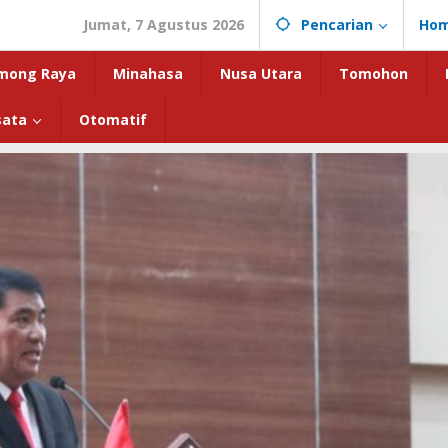
Jumat, 7 Agustus 2026
Pencarian
Ho
mong Raya
Minahasa
Nusa Utara
Tomohon
sata
Otomatif