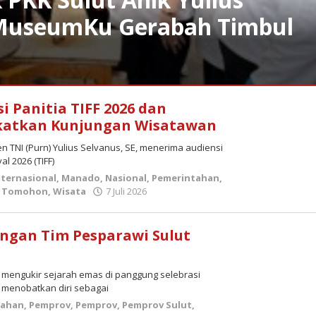
 MuseumKu Gerabah Timbul
i Panitia TIFF 2026 dan
gkatkan Kunjungan Wisatawan
n TNI (Purn) Yulius Selvanus, SE, menerima audiensi
l 2026 (TIFF)
nternasional
,
Manado
,
Nasional
,
Pemerintahan
,
oleh
,
Tomohon
,
Wisata
7 Juli 2026
admin
ngan Tim Pesparawi Sulut
s mengukir sejarah emas di panggung selebrasi
 menobatkan diri sebagai
tahan
,
Pemprov
,
Pemprov
,
Pemprov Sulut
,