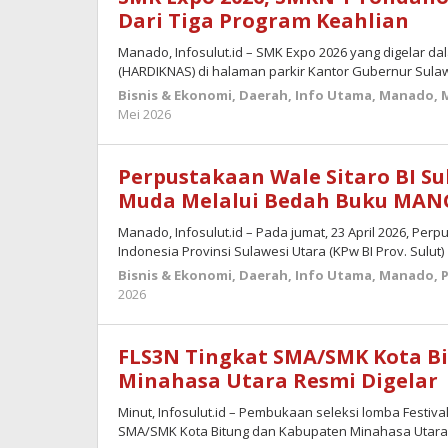
Dari Tiga Program Keahlian
Manado, Infosulut.id – SMK Expo 2026 yang digelar d
(HARDIKNAS) di halaman parkir Kantor Gubernur Sulaw
Bisnis & Ekonomi
,
Daerah
,
Info Utama
,
Manado
,
oleh
Mei 2026
admin
Perpustakaan Wale Sitaro BI Su
Muda Melalui Bedah Buku MA
Manado, Infosulut.id – Pada jumat, 23 April 2026, Per
Indonesia Provinsi Sulawesi Utara (KPw BI Prov. Sulut)
Bisnis & Ekonomi
,
Daerah
,
Info Utama
,
Manado
,
oleh
2026
admin
FLS3N Tingkat SMA/SMK Kota B
Minahasa Utara Resmi Digelar
Minut, Infosulut.id – Pembukaan seleksi lomba Festiva
SMA/SMK Kota Bitung dan Kabupaten Minahasa Utara