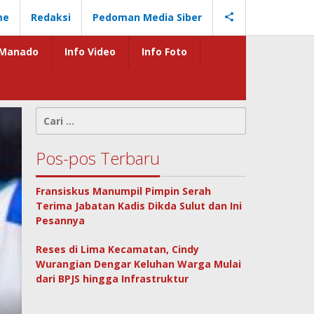
me
Redaksi
Pedoman Media Siber
Manado
Info Video
Info Foto
Cari
untuk:
Pos-pos Terbaru
Fransiskus Manumpil Pimpin Serah
Terima Jabatan Kadis Dikda Sulut dan Ini
Pesannya
Reses di Lima Kecamatan, Cindy
Wurangian Dengar Keluhan Warga Mulai
dari BPJS hingga Infrastruktur