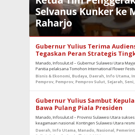
Selvanus Kunker ke
Raharjo
Bisnis
Gubernur Yulius Terima Audiens
&
Ekonomi
,
Tegaskan Peran Strategis Tin
Daerah
,
Info
Manado, Infosulut.id – Gubernur Sulawesi Utara Mayje
Utama
,
Panitia pelaksana Tomohon International Flower Festiva
Manado
,
Bisnis & Ekonomi
,
Budaya
,
Daerah
,
Info Utama
,
I
Nasional
,
Pemprov
,
Pemprov
,
Pemprov Sulut
,
Sejarah
,
Seni
Pemerintahan
,
Pemprov
,
Pemprov
,
Gubernur Yulius Sambut Kepula
Pemprov
Bawa Pulang Piala Presiden
Sulut
,
Seni
,
Manado, Infosulut.id – Provinsi Sulawesi Utara sukse
Sosial
keagamaan nasional. Kontingen Sulawesi Utara resmi
Daerah
,
Info Utama
,
Manado
,
Nasional
,
Pemerin
14