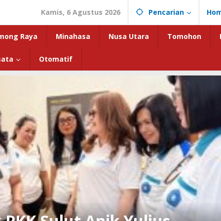
Kamis, 6 Agustus 2026
Pencarian
Ho
mong Raya
Minahasa
Nusa Utara
Tomohon
sata
Otomatif
PKK Sulut Anik Yulius