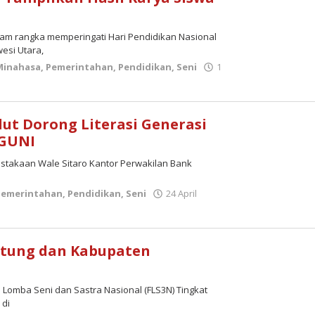
alam rangka memperingati Hari Pendidikan Nasional
esi Utara,
Minahasa
,
Pemerintahan
,
Pendidikan
,
Seni
1
lut Dorong Literasi Generasi
NGUNI
pustakaan Wale Sitaro Kantor Perwakilan Bank
Pemerintahan
,
Pendidikan
,
Seni
24 April
itung dan Kabupaten
l Lomba Seni dan Sastra Nasional (FLS3N) Tingkat
 di