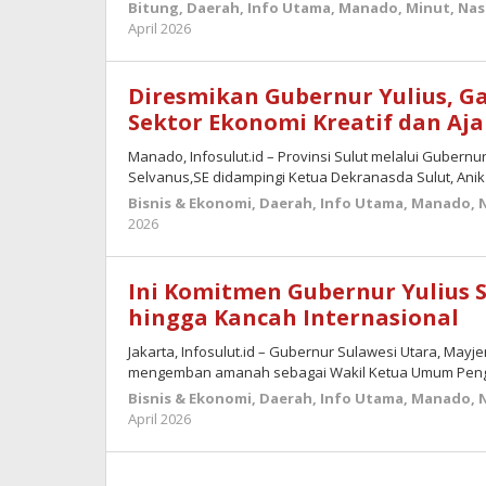
Bitung
,
Daerah
,
Info Utama
,
Manado
,
Minut
,
Nas
oleh
April 2026
admin
Diresmikan Gubernur Yulius, Ga
Sektor Ekonomi Kreatif dan Aj
Manado, Infosulut.id – Provinsi Sulut melalui Gubernur
Selvanus,SE didampingi Ketua Dekranasda Sulut, Anik
Bisnis & Ekonomi
,
Daerah
,
Info Utama
,
Manado
,
oleh
2026
admin
Ini Komitmen Gubernur Yulius 
hingga Kancah Internasional
Jakarta, Infosulut.id – Gubernur Sulawesi Utara, Mayj
mengemban amanah sebagai Wakil Ketua Umum Pen
Bisnis & Ekonomi
,
Daerah
,
Info Utama
,
Manado
,
oleh
April 2026
admin