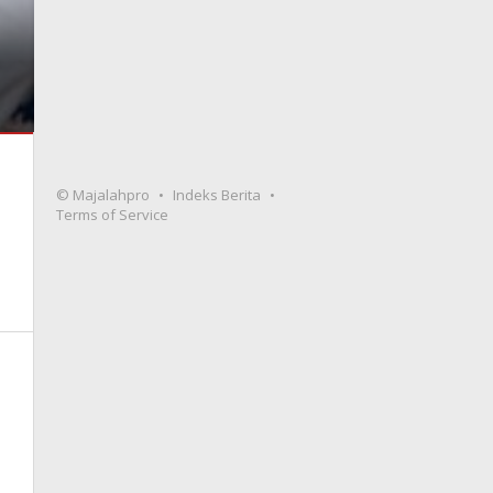
© Majalahpro
Indeks Berita
Terms of Service