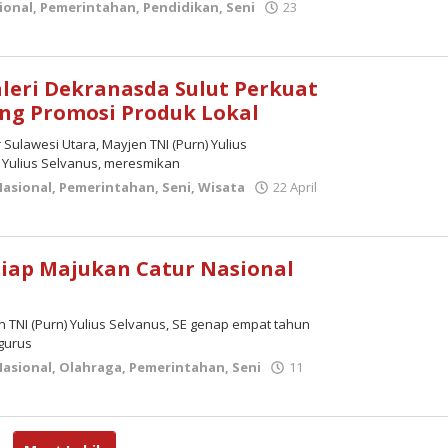
ional
,
Pemerintahan
,
Pendidikan
,
Seni
23
leri Dekranasda Sulut Perkuat
ang Promosi Produk Lokal
 Sulawesi Utara, Mayjen TNI (Purn) Yulius
 Yulius Selvanus, meresmikan
Nasional
,
Pemerintahan
,
Seni
,
Wisata
22 April
Siap Majukan Catur Nasional
en TNI (Purn) Yulius Selvanus, SE genap empat tahun
gurus
Nasional
,
Olahraga
,
Pemerintahan
,
Seni
11