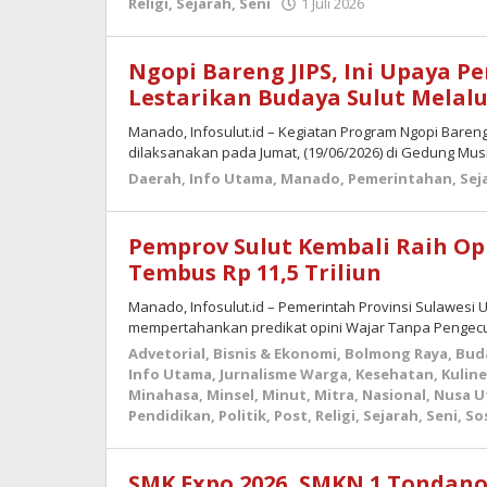
oleh
Religi
,
Sejarah
,
Seni
1 Juli 2026
Juli
admin
2026
oleh
Ngopi Bareng JIPS, Ini Upaya P
admin
Lestarikan Budaya Sulut Melalu
Manado, Infosulut.id – Kegiatan Program Ngopi Bareng
dilaksanakan pada Jumat, (19/06/2026) di Gedung Mus
Daerah
,
Info Utama
,
Manado
,
Pemerintahan
,
Sej
Pemprov Sulut Kembali Raih Opi
Tembus Rp 11,5 Triliun
Manado, Infosulut.id – Pemerintah Provinsi Sulawesi U
mempertahankan predikat opini Wajar Tanpa Pengecu
Advetorial
,
Bisnis & Ekonomi
,
Bolmong Raya
,
Bud
Info Utama
,
Jurnalisme Warga
,
Kesehatan
,
Kuline
Minahasa
,
Minsel
,
Minut
,
Mitra
,
Nasional
,
Nusa U
Pendidikan
,
Politik
,
Post
,
Religi
,
Sejarah
,
Seni
,
Sos
SMK Expo 2026, SMKN 1 Tondano