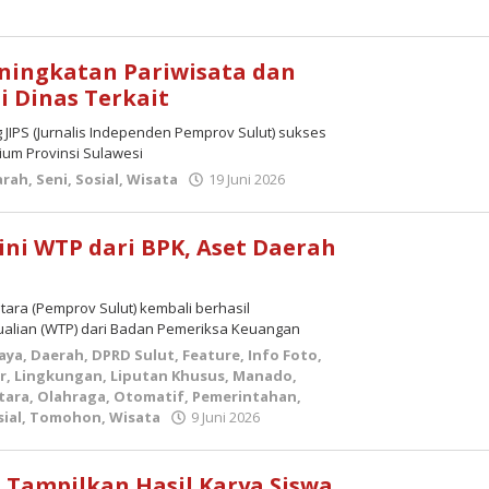
eningkatan Pariwisata dan
i Dinas Terkait
 JIPS (Jurnalis Independen Pemprov Sulut) sukses
ium Provinsi Sulawesi
oleh
arah
,
Seni
,
Sosial
,
Wisata
19 Juni 2026
admin
ni WTP dari BPK, Aset Daerah
tara (Pemprov Sulut) kembali berhasil
alian (WTP) dari Badan Pemeriksa Keuangan
aya
,
Daerah
,
DPRD Sulut
,
Feature
,
Info Foto
,
r
,
Lingkungan
,
Liputan Khusus
,
Manado
,
tara
,
Olahraga
,
Otomatif
,
Pemerintahan
,
oleh
ial
,
Tomohon
,
Wisata
9 Juni 2026
admin
 Tampilkan Hasil Karya Siswa