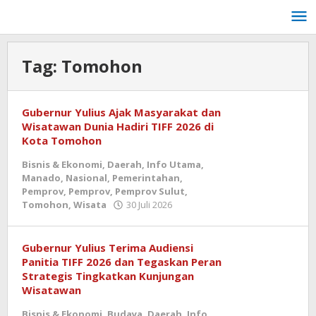
Lewati
ke
konten
Tag:
Tomohon
Gubernur Yulius Ajak Masyarakat dan
Wisatawan Dunia Hadiri TIFF 2026 di
Kota Tomohon
Bisnis & Ekonomi
,
Daerah
,
Info Utama
,
Manado
,
Nasional
,
Pemerintahan
,
Pemprov
,
Pemprov
,
Pemprov Sulut
,
oleh
Tomohon
,
Wisata
30 Juli 2026
admin
Gubernur Yulius Terima Audiensi
Panitia TIFF 2026 dan Tegaskan Peran
Strategis Tingkatkan Kunjungan
Wisatawan
Bisnis & Ekonomi
,
Budaya
,
Daerah
,
Info