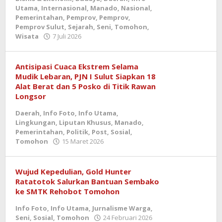
Utama
,
Internasional
,
Manado
,
Nasional
,
Pemerintahan
,
Pemprov
,
Pemprov
,
Pemprov Sulut
,
Sejarah
,
Seni
,
Tomohon
,
oleh
Wisata
7 Juli 2026
admin
Antisipasi Cuaca Ekstrem Selama
Mudik Lebaran, PJN I Sulut Siapkan 18
Alat Berat dan 5 Posko di Titik Rawan
Longsor
Daerah
,
Info Foto
,
Info Utama
,
Lingkungan
,
Liputan Khusus
,
Manado
,
Pemerintahan
,
Politik
,
Post
,
Sosial
,
oleh
Tomohon
15 Maret 2026
admin
Wujud Kepedulian, Gold Hunter
Ratatotok Salurkan Bantuan Sembako
ke SMTK Rehobot Tomohon
Info Foto
,
Info Utama
,
Jurnalisme Warga
,
oleh
Seni
,
Sosial
,
Tomohon
24 Februari 2026