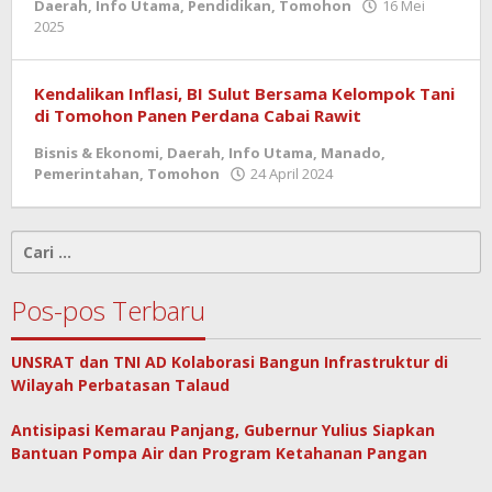
Daerah
,
Info Utama
,
Pendidikan
,
Tomohon
16 Mei
oleh
2025
admin
Kendalikan Inflasi, BI Sulut Bersama Kelompok Tani
di Tomohon Panen Perdana Cabai Rawit
Bisnis & Ekonomi
,
Daerah
,
Info Utama
,
Manado
,
oleh
Pemerintahan
,
Tomohon
24 April 2024
admin
Cari
untuk:
Pos-pos Terbaru
UNSRAT dan TNI AD Kolaborasi Bangun Infrastruktur di
Wilayah Perbatasan Talaud
Antisipasi Kemarau Panjang, Gubernur Yulius Siapkan
Bantuan Pompa Air dan Program Ketahanan Pangan