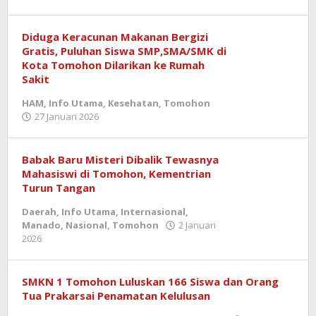
admin
Diduga Keracunan Makanan Bergizi
Gratis, Puluhan Siswa SMP,SMA/SMK di
Kota Tomohon Dilarikan ke Rumah
Sakit
HAM
,
Info Utama
,
Kesehatan
,
Tomohon
oleh
27 Januari 2026
admin
Babak Baru Misteri Dibalik Tewasnya
Mahasiswi di Tomohon, Kementrian
Turun Tangan
Daerah
,
Info Utama
,
Internasional
,
Manado
,
Nasional
,
Tomohon
2 Januari
oleh
2026
admin
SMKN 1 Tomohon Luluskan 166 Siswa dan Orang
Tua Prakarsai Penamatan Kelulusan