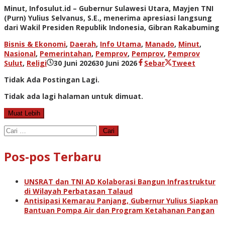
Minut, Infosulut.id – Gubernur Sulawesi Utara, Mayjen TNI
(Purn) Yulius Selvanus, S.E., menerima apresiasi langsung
dari Wakil Presiden Republik Indonesia, Gibran Rakabuming
Bisnis & Ekonomi
,
Daerah
,
Info Utama
,
Manado
,
Minut
,
Nasional
,
Pemerintahan
,
Pemprov
,
Pemprov
,
Pemprov
oleh
Sulut
,
Religi
30 Juni 2026
30 Juni 2026
Sebar
Tweet
admin
Tidak Ada Postingan Lagi.
Tidak ada lagi halaman untuk dimuat.
Muat Lebih
Cari
untuk:
Pos-pos Terbaru
UNSRAT dan TNI AD Kolaborasi Bangun Infrastruktur
di Wilayah Perbatasan Talaud
Antisipasi Kemarau Panjang, Gubernur Yulius Siapkan
Bantuan Pompa Air dan Program Ketahanan Pangan