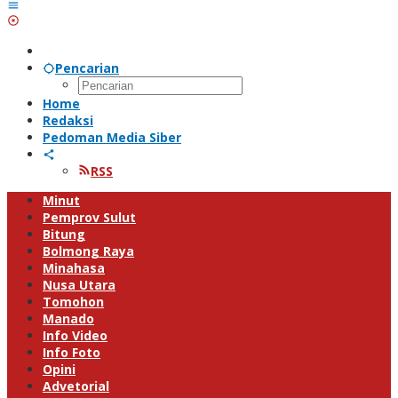
Pencarian
Home
Redaksi
Pedoman Media Siber
RSS
Minut
Pemprov Sulut
Bitung
Bolmong Raya
Minahasa
Nusa Utara
Tomohon
Manado
Info Video
Info Foto
Opini
Advetorial