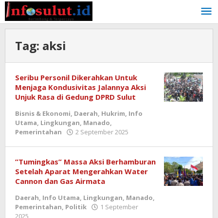
Lewati
ke
konten
Tag:
aksi
Seribu Personil Dikerahkan Untuk
Menjaga Kondusivitas Jalannya Aksi
Unjuk Rasa di Gedung DPRD Sulut
Bisnis & Ekonomi
,
Daerah
,
Hukrim
,
Info
Utama
,
Lingkungan
,
Manado
,
oleh
Pemerintahan
2 September 2025
admin
”Tumingkas” Massa Aksi Berhamburan
Setelah Aparat Mengerahkan Water
Cannon dan Gas Airmata
Daerah
,
Info Utama
,
Lingkungan
,
Manado
,
Pemerintahan
,
Politik
1 September
oleh
2025