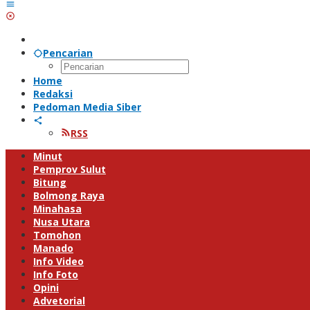
Pencarian
Home
Redaksi
Pedoman Media Siber
RSS
Minut
Pemprov Sulut
Bitung
Bolmong Raya
Minahasa
Nusa Utara
Tomohon
Manado
Info Video
Info Foto
Opini
Advetorial