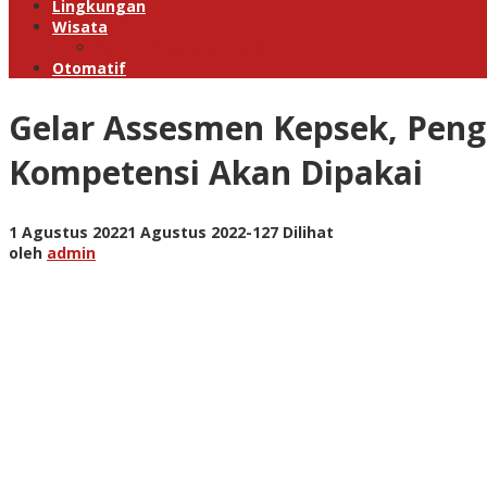
Lingkungan
Wisata
Paket Wisata Manado
Otomatif
Gelar Assesmen Kepsek, Pen
Kompetensi Akan Dipakai
oleh
1 Agustus 2022
1 Agustus 2022
-
127 Dilihat
admin
oleh
admin