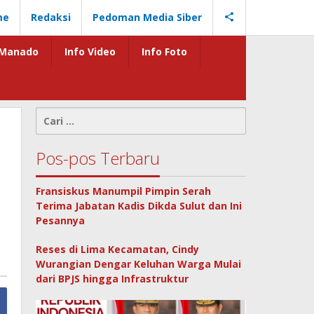
me
Redaksi
Pedoman Media Siber
Manado
Info Video
Info Foto
Cari
untuk:
Pos-pos Terbaru
Fransiskus Manumpil Pimpin Serah
Terima Jabatan Kadis Dikda Sulut dan Ini
Pesannya
Reses di Lima Kecamatan, Cindy
Wurangian Dengar Keluhan Warga Mulai
dari BPJS hingga Infrastruktur