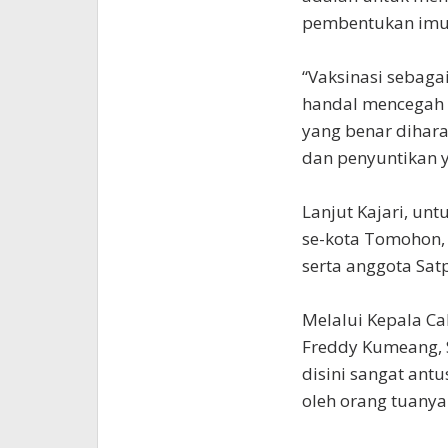
pembentukan imu
“Vaksinasi sebaga
handal mencegah p
yang benar dihara
dan penyuntikan y
Lanjut Kajari, un
se-kota Tomohon, 
serta anggota Sat
Melalui Kepala C
Freddy Kumeang, 
disini sangat ant
oleh orang tuanya