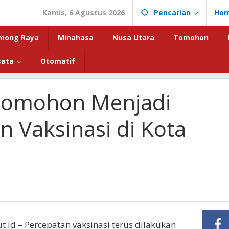
Kamis, 6 Agustus 2026
Pencarian
Ho
mong Raya
Minahasa
Nusa Utara
Tomohon
sata
Otomatif
 Tomohon Menjadi
n Vaksinasi di Kota
t.id – Percepatan vaksinasi terus dilakukan