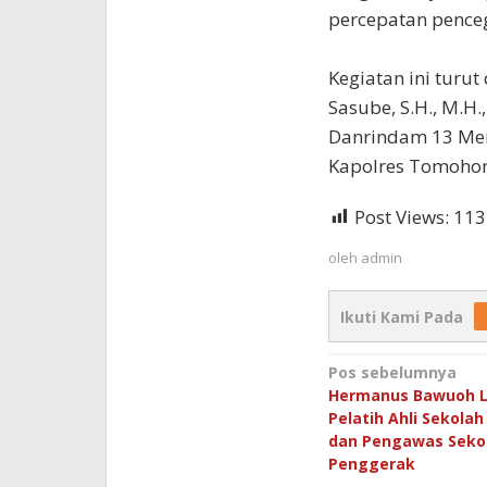
percepatan penceg
Kegiatan ini turu
Sasube, S.H., M.H
Danrindam 13 Mer
Kapolres Tomohon AK
Post Views:
113
oleh
admin
Ikuti Kami Pada
Navigasi
Pos sebelumnya
Hermanus Bawuoh L
pos
Pelatih Ahli Sekola
dan Pengawas Seko
Penggerak