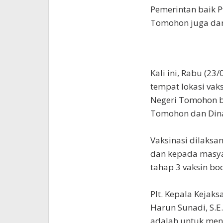
Pemerintan baik P
Tomohon juga dar
Kali ini, Rabu (2
tempat lokasi vak
Negeri Tomohon b
Tomohon dan Dina
Vaksinasi dilaksa
dan kepada masya
tahap 3 vaksin boo
Plt. Kepala Keja
Harun Sunadi, S.E.
adalah untuk me