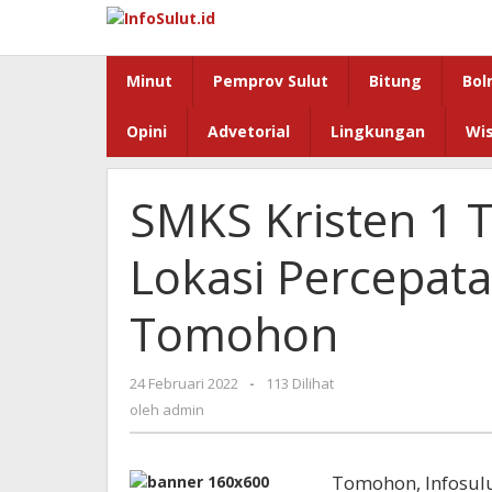
Lewati
ke
konten
Minut
Pemprov Sulut
Bitung
Bol
Opini
Advetorial
Lingkungan
Wi
SMKS Kristen 1
Lokasi Percepata
Tomohon
oleh
24 Februari 2022
-
113 Dilihat
admin
oleh
admin
Tomohon, Infosulu