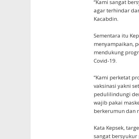
“Kami sangat ber
agar terhindar da
Kacabdin.
Sementara itu Kep
menyampaikan, pe
mendukung progr
Covid-19.
“Kami perketat pr
vaksinasi yakni s
pedulilindungi de
wajib pakai maske
berkerumun dan m
Kata Kepsek, targ
sangat bersyukur 