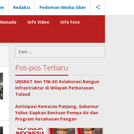
me
Redaksi
Pedoman Media Siber
Manado
Info Video
Info Foto
Cari
untuk:
Pos-pos Terbaru
UNSRAT dan TNI AD Kolaborasi Bangun
Infrastruktur di Wilayah Perbatasan
Talaud
Antisipasi Kemarau Panjang, Gubernur
Yulius Siapkan Bantuan Pompa Air dan
Program Ketahanan Pangan