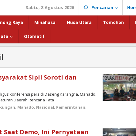
Sabtu, 8 Agustus 2026
Pencarian
Ho
mong Raya
Minahasa
Nusa Utara
Tomohon
sata
Otomatif
il
syarakat Sipil Soroti dan
aligus konferensi pers di Daseng Karangria, Manado,
 Peraturan Daerah Rencana Tata
gkungan
,
Manado
,
Nasional
,
Pemerintahan
,
 Saat Demo, Ini Pernyataan