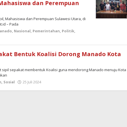
l, Mahasiswa dan Perempuan
ipil, Mahasiswa dan Perempuan Sulawesi Utara, di
t.id – Pada
anado
,
Nasional
,
Pemerintahan
,
Politik
,
akat Bentuk Koalisi Dorong Manado Kota
at sipil sepakat membentuk Koalisi guna mendorong Manado menuju Kota
ukan
oleh
n
,
Sosial
25 Juli 2024
admin