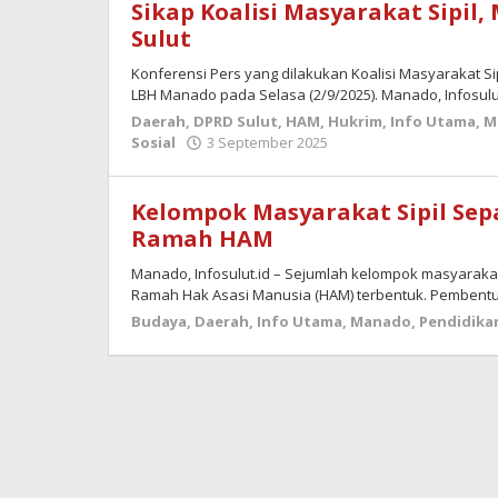
Sikap Koalisi Masyarakat Sipi
Sulut
Konferensi Pers yang dilakukan Koalisi Masyarakat S
LBH Manado pada Selasa (2/9/2025). Manado, Infosulu
Daerah
,
DPRD Sulut
,
HAM
,
Hukrim
,
Info Utama
,
M
oleh
Sosial
3 September 2025
admin
Kelompok Masyarakat Sipil Sep
Ramah HAM
Manado, Infosulut.id – Sejumlah kelompok masyarak
Ramah Hak Asasi Manusia (HAM) terbentuk. Pembent
Budaya
,
Daerah
,
Info Utama
,
Manado
,
Pendidika