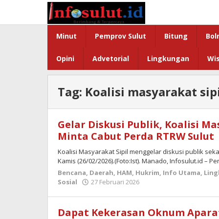
Lewati
ke
konten
Minut
Pemprov Sulut
Bitung
Bol
Opini
Advetorial
Lingkungan
Wi
Tag:
Koalisi masyarakat sip
Gelar Diskusi Publik, Koalisi Ma
Minta Cabut Perda RTRW Sulut
Koalisi Masyarakat Sipil menggelar diskusi publik sek
Kamis (26/02/2026).(Foto:Ist). Manado, Infosulut.id –
Bencana
,
Daerah
,
HAM
,
Hukrim
,
Info Utama
,
Lin
oleh
Sosial
27 Februari 2026
admin
Dapat Kekerasan Oknum Aparat