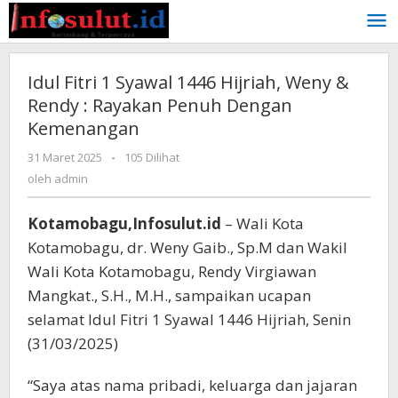
Lewati
ke
konten
Idul Fitri 1 Syawal 1446 Hijriah, Weny &
Rendy : Rayakan Penuh Dengan
Kemenangan
oleh
31 Maret 2025
-
105 Dilihat
admin
oleh
admin
Kotamobagu,Infosulut.id
– Wali Kota
Kotamobagu, dr. Weny Gaib., Sp.M dan Wakil
Wali Kota Kotamobagu, Rendy Virgiawan
Mangkat., S.H., M.H., sampaikan ucapan
selamat Idul Fitri 1 Syawal 1446 Hijriah, Senin
(31/03/2025)
“Saya atas nama pribadi, keluarga dan jajaran