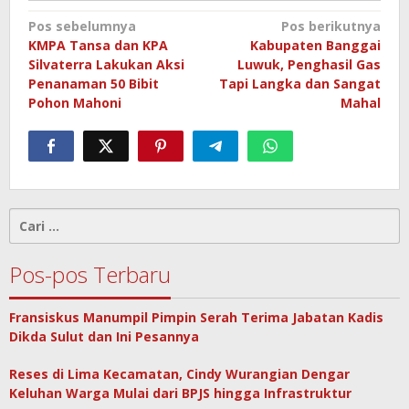
Navigasi
Pos sebelumnya
Pos berikutnya
KMPA Tansa dan KPA
Kabupaten Banggai
pos
Silvaterra Lakukan Aksi
Luwuk, Penghasil Gas
Penanaman 50 Bibit
Tapi Langka dan Sangat
Pohon Mahoni
Mahal
Cari
untuk:
Pos-pos Terbaru
Fransiskus Manumpil Pimpin Serah Terima Jabatan Kadis
Dikda Sulut dan Ini Pesannya
Reses di Lima Kecamatan, Cindy Wurangian Dengar
Keluhan Warga Mulai dari BPJS hingga Infrastruktur