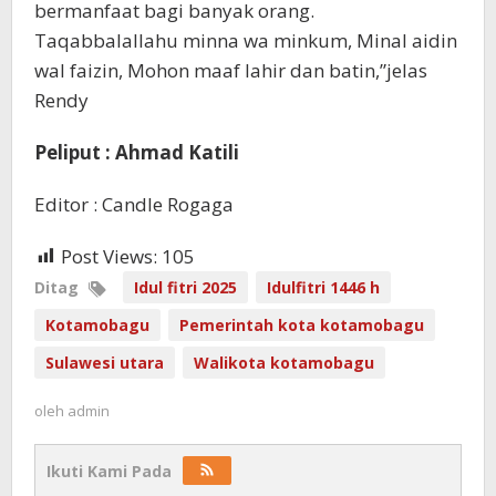
bermanfaat bagi banyak orang.
Taqabbalallahu minna wa minkum, Minal aidin
wal faizin, Mohon maaf lahir dan batin,”jelas
Rendy
Peliput : Ahmad Katili
Editor : Candle Rogaga
Post Views:
105
Ditag
Idul fitri 2025
Idulfitri 1446 h
Kotamobagu
Pemerintah kota kotamobagu
Sulawesi utara
Walikota kotamobagu
oleh
admin
Ikuti Kami Pada