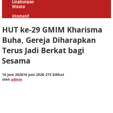
Lingkungan
Wisata
Paket Wisata Manado
Otomatif
HUT ke-29 GMIM Kharisma
Buha, Gereja Diharapkan
Terus Jadi Berkat bagi
Sesama
oleh
16 Juni 2026
16 Juni 2026
-
273 Dilihat
admin
oleh
admin