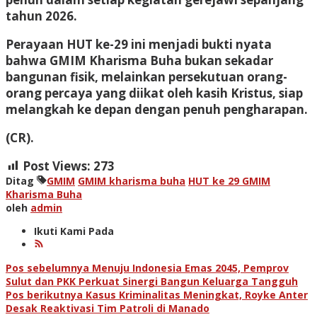
tahun 2026.
Perayaan HUT ke-29 ini menjadi bukti nyata
bahwa GMIM Kharisma Buha bukan sekadar
bangunan fisik, melainkan persekutuan orang-
orang percaya yang diikat oleh kasih Kristus, siap
melangkah ke depan dengan penuh pengharapan.
(CR).
Post Views:
273
Ditag
GMIM
GMIM kharisma buha
HUT ke 29 GMIM
Kharisma Buha
oleh
admin
Ikuti Kami Pada
Navigasi
Pos sebelumnya
Menuju Indonesia Emas 2045, Pemprov
Sulut dan PKK Perkuat Sinergi Bangun Keluarga Tangguh
pos
Pos berikutnya
Kasus Kriminalitas Meningkat, Royke Anter
Desak Reaktivasi Tim Patroli di Manado