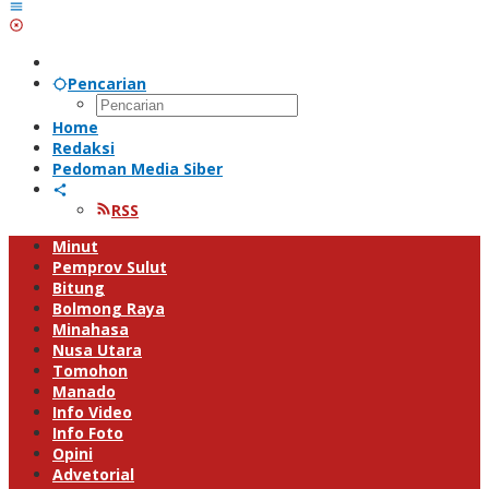
Pencarian
Home
Redaksi
Pedoman Media Siber
RSS
Minut
Pemprov Sulut
Bitung
Bolmong Raya
Minahasa
Nusa Utara
Tomohon
Manado
Info Video
Info Foto
Opini
Advetorial