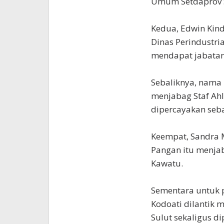
Umum Setdaprov S
Kedua, Edwin Kin
Dinas Perindustri
mendapat jabatan
Sebaliknya, nama
menjabag Staf Ah
dipercayakan seba
Keempat, Sandra 
Pangan itu menjab
Kawatu.
Sementara untuk p
Kodoati dilantik 
Sulut sekaligus d