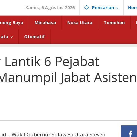
Kamis, 6 Agustus 2026
Pencarian
Ho
mong Raya
Minahasa
Nusa Utara
Tomohon
sata
Otomatif
antik 6 Pejabat
, Manumpil Jabat Asisten
.id – Wakil Gubernur Sulawesi Utara Steven