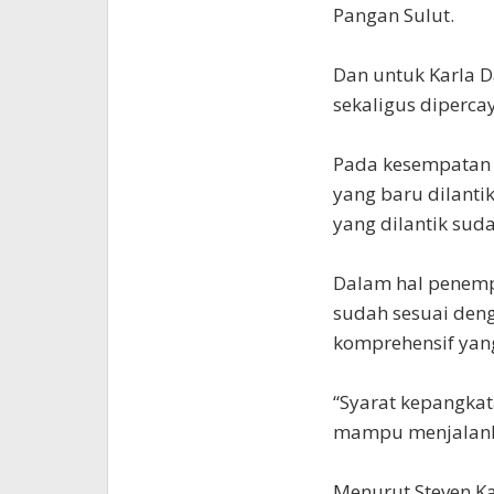
Pangan Sulut.
Dan untuk Karla D
sekaligus diperca
Pada kesempatan 
yang baru dilanti
yang dilantik sud
Dalam hal penempa
sudah sesuai den
komprehensif yan
“Syarat kepangka
mampu menjalanka
Menurut Steven Ka