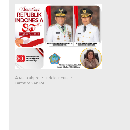
© Majalahpro
Indeks Berita
Terms of Service