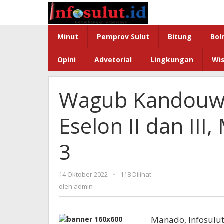
Lewati
ke
konten
Minut
Pemprov Sulut
Bitung
Bol
Opini
Advetorial
Lingkungan
Wi
Wagub Kandouw L
Eselon II dan III
3
oleh
14 Oktober 2022
-
118 Dilihat
admin
oleh
admin
Manado, Infosulut