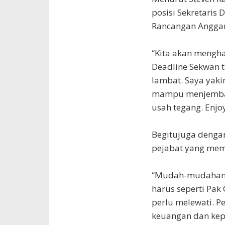
posisi Sekretaris
Rancangan Anggar
“Kita akan mengh
Deadline Sekwan t
lambat. Saya yak
mampu menjembata
usah tegang. Enjo
Begitujuga denga
pejabat yang mem
“Mudah-mudahan a
harus seperti Pa
perlu melewati. P
keuangan dan kep