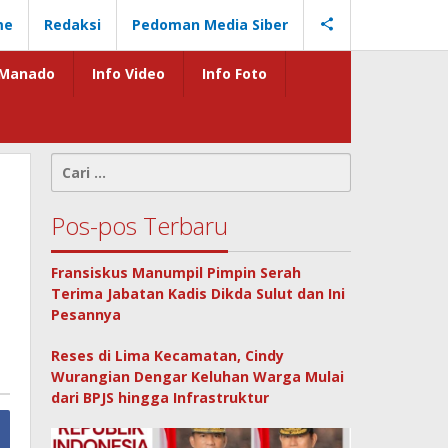
me
Redaksi
Pedoman Media Siber
Manado
Info Video
Info Foto
Cari
untuk:
Pos-pos Terbaru
Fransiskus Manumpil Pimpin Serah
Terima Jabatan Kadis Dikda Sulut dan Ini
Pesannya
Reses di Lima Kecamatan, Cindy
Wurangian Dengar Keluhan Warga Mulai
dari BPJS hingga Infrastruktur