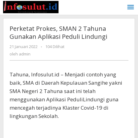
Lewati
ke
konten
Perketat Prokes, SMAN 2 Tahuna
Gunakan Aplikasi Peduli Lindungi
oleh
21 Januari 2022
-
104 Dilihat
admin
oleh
admin
Tahuna, Infosulut.id – Menjadi contoh yang
baik, SMA di Daerah Kepulauan Sangihe yakni
SMA Negeri 2 Tahuna saat ini telah
menggunakan Aplikasi PeduliLindungi guna
mencegah terjadinya Klaster Covid-19 di
lingkungan Sekolah.