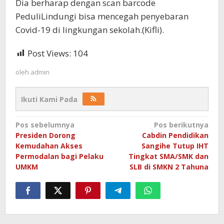
Dia berharap dengan scan barcode
PeduliLindungi bisa mencegah penyebaran
Covid-19 di lingkungan sekolah.(Kifli).
Post Views:
104
oleh
admin
Ikuti Kami Pada
Navigasi
Pos sebelumnya
Pos berikutnya
Presiden Dorong
Cabdin Pendidikan
pos
Kemudahan Akses
Sangihe Tutup IHT
Permodalan bagi Pelaku
Tingkat SMA/SMK dan
UMKM
SLB di SMKN 2 Tahuna