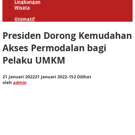
Lingkungan
Wisata
Paket Wisata Manado
Otomatif
Presiden Dorong Kemudahan
Akses Permodalan bagi
Pelaku UMKM
oleh
21 Januari 2022
21 Januari 2022
-
152 Dilihat
admin
oleh
admin