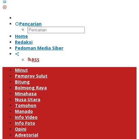
Pencarian
Home
Redaksi
Pedoman Media Siber
RSS
Minut
Pemprov Sulut
Bitung
Bolmong Raya
Minahasa
Nusa Utara
Tomohon
Manado
Info Video
Info Foto
Opini
Advetorial