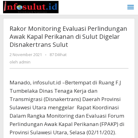
Lewati
ke
konten
Rakor Monitoring Evaluasi Perlindungan
Awak Kapal Perikanan di Sulut Digelar
Disnakertrans Sulut
oleh
2 November 2021
-
87 Dilihat
admin
oleh
admin
Manado, infosulut.id –Bertempat di Ruang F.J
Tumbelaka Dinas Tenaga Kerja dan
Transmigrasi (Disnakertrans) Daerah Provinsi
Sulawesi Utara menggelar Rapat Koordinasi
Dalam Rangka Monitoring dan Evaluasi Forum
Perlindungan Awak Kapal Perikanan (FPAKP) di
Provinsi Sulawesi Utara, Selasa (02/11/202).