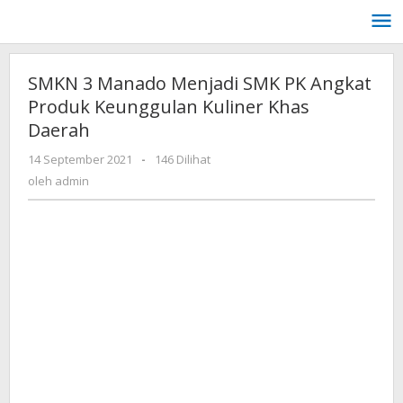
Lewati
ke
konten
SMKN 3 Manado Menjadi SMK PK Angkat
Produk Keunggulan Kuliner Khas
Daerah
oleh
14 September 2021
-
146 Dilihat
admin
oleh
admin