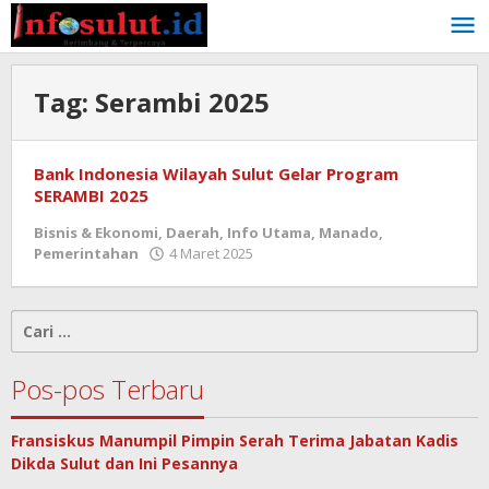
Lewati
ke
konten
Tag:
Serambi 2025
Bank Indonesia Wilayah Sulut Gelar Program
SERAMBI 2025
Bisnis & Ekonomi
,
Daerah
,
Info Utama
,
Manado
,
oleh
Pemerintahan
4 Maret 2025
admin
Cari
untuk:
Pos-pos Terbaru
Fransiskus Manumpil Pimpin Serah Terima Jabatan Kadis
Dikda Sulut dan Ini Pesannya