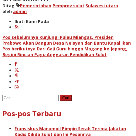
Ditag
Pemerintahan
Pemprov sulut
Sulawesi utara
oleh
admin
Ikuti Kami Pada
Navigasi
Pos sebelumnya
Kunjungi Pulau Miangas, Presiden
Prabowo Akan Bangun Desa Nelayan dan Bantu Kapal Ikan
pos
Pos berikutnya
Dari Gaji Guru hingga Magang ke Jepang,
Begini Rincian Pagu Anggaran Pendidikan Sulut
Cari
untuk:
Pos-pos Terbaru
Fransiskus Manumpil Pimpin Serah Terima Jabatan
Kadis Dikda Sulut dan Ini Pesannya