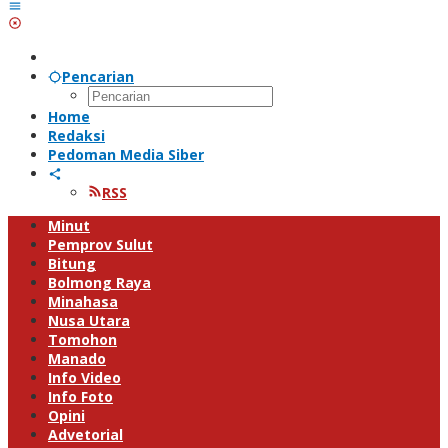
Pencarian
Home
Redaksi
Pedoman Media Siber
RSS
Minut
Pemprov Sulut
Bitung
Bolmong Raya
Minahasa
Nusa Utara
Tomohon
Manado
Info Video
Info Foto
Opini
Advetorial