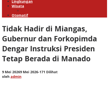
Lingkungan
Wisata
Paket Wisata Manado
Otomatif
Tidak Hadir di Miangas,
Gubernur dan Forkopimda
Dengar Instruksi Presiden
Tetap Berada di Manado
oleh
9 Mei 2026
9 Mei 2026
-
171 Dilihat
admin
oleh
admin