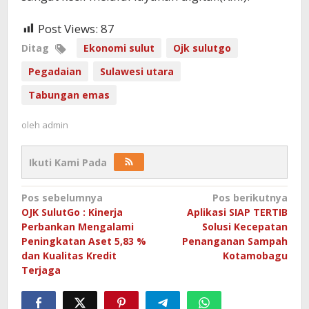
Post Views:
87
Ditag
Ekonomi sulut
Ojk sulutgo
Pegadaian
Sulawesi utara
Tabungan emas
oleh
admin
Ikuti Kami Pada
Navigasi
Pos sebelumnya
Pos berikutnya
OJK SulutGo : Kinerja
Aplikasi SIAP TERTIB
pos
Perbankan Mengalami
Solusi Kecepatan
Peningkatan Aset 5,83 %
Penanganan Sampah
dan Kualitas Kredit
Kotamobagu
Terjaga