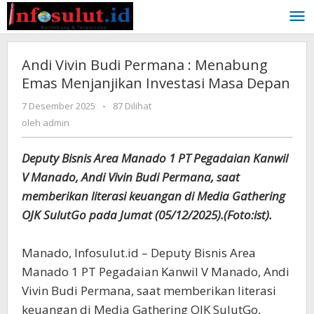
Lewati
ke
konten
Andi Vivin Budi Permana : Menabung
Emas Menjanjikan Investasi Masa Depan
oleh
7 Desember 2025
-
87 Dilihat
admin
oleh
admin
Deputy Bisnis Area Manado 1 PT Pegadaian Kanwil
V Manado, Andi Vivin Budi Permana, saat
memberikan literasi keuangan di Media Gathering
OJK SulutGo pada Jumat (05/12/2025).(Foto:ist).
Manado, Infosulut.id – Deputy Bisnis Area
Manado 1 PT Pegadaian Kanwil V Manado, Andi
Vivin Budi Permana, saat memberikan literasi
keuangan di Media Gathering OJK SulutGo,