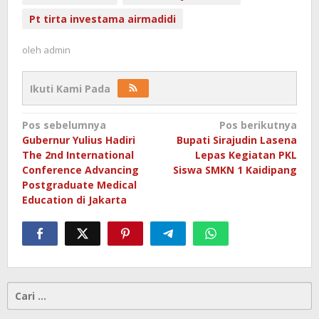
Pt tirta investama airmadidi
oleh
admin
Ikuti Kami Pada
Navigasi
Pos sebelumnya
Pos berikutnya
Gubernur Yulius Hadiri
Bupati Sirajudin Lasena
pos
The 2nd International
Lepas Kegiatan PKL
Conference Advancing
Siswa SMKN 1 Kaidipang
Postgraduate Medical
Education di Jakarta
Cari
untuk: