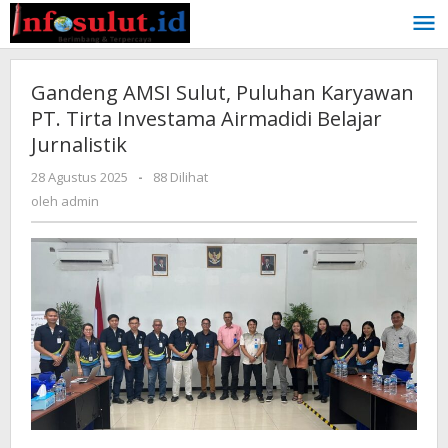
Lewati
ke
konten
Gandeng AMSI Sulut, Puluhan Karyawan
PT. Tirta Investama Airmadidi Belajar
Jurnalistik
oleh
28 Agustus 2025
-
88 Dilihat
admin
oleh
admin