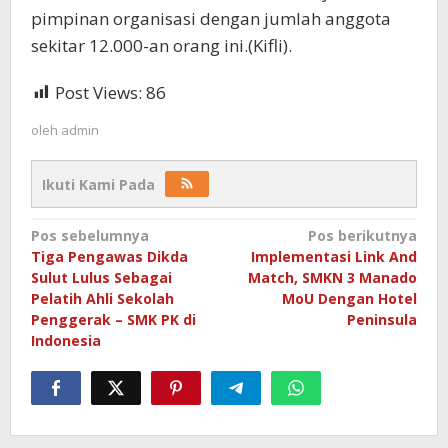
pimpinan organisasi dengan jumlah anggota
sekitar 12.000-an orang ini.(Kifli).
Post Views:
86
oleh
admin
Ikuti Kami Pada
Navigasi
Pos sebelumnya
Pos berikutnya
Tiga Pengawas Dikda
Implementasi Link And
pos
Sulut Lulus Sebagai
Match, SMKN 3 Manado
Pelatih Ahli Sekolah
MoU Dengan Hotel
Penggerak – SMK PK di
Peninsula
Indonesia