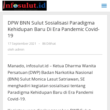
Lewati
ke
konten
DPW BNN Sulut Sosialisasi Paradigma
Kehidupan Baru Di Era Pandemic Covid-
19
oleh
17 September 2021
-
86 Dilihat
admin
oleh
admin
Manado, infosulut.id – Ketua Dharma Wanita
Persatuan (DWP) Badan Narkotika Nasional
(BNN) Sulut Monica Lasut Satriawan, SE
menghadiri kegiatan sosialisasi tentang
Paradigma Kehidupan Baru di Era Pandemi
Covid-19.