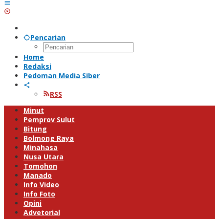
Pencarian
Home
Redaksi
Pedoman Media Siber
RSS
Minut
Pemprov Sulut
Bitung
Bolmong Raya
Minahasa
Nusa Utara
Tomohon
Manado
Info Video
Info Foto
Opini
Advetorial