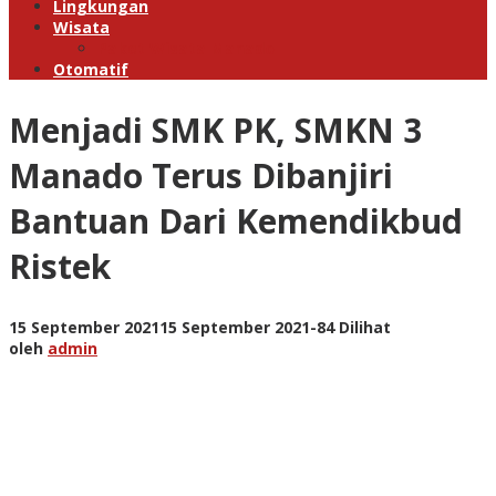
Lingkungan
Wisata
Paket Wisata Manado
Otomatif
Menjadi SMK PK, SMKN 3
Manado Terus Dibanjiri
Bantuan Dari Kemendikbud
Ristek
oleh
15 September 2021
15 September 2021
-
84 Dilihat
admin
oleh
admin