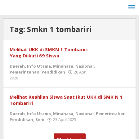
Lewati
ke
konten
Tag:
Smkn 1 tombariri
Melihat UKK di SMKN 1 Tombariri
Yang Diikuti 69 Siswa
Daerah
,
Info Utama
,
Minahasa
,
Nasional
,
Pemerintahan
,
Pendidikan
20 April
oleh
2026
admin
Melihat Keahlian Siswa Saat Ikut UKK di SMK N 1
Tombariri
Daerah
,
Info Utama
,
Minahasa
,
Nasional
,
Pemerintahan
,
oleh
Pendidikan
,
Seni
23 April 2025
admin