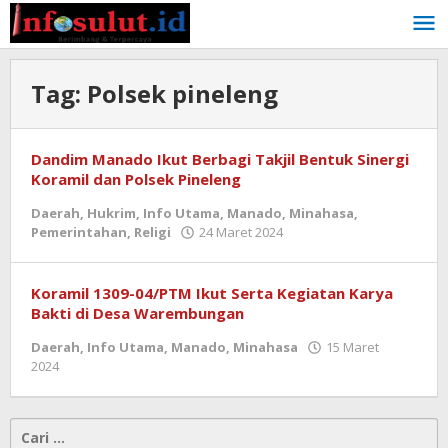
Lewati
ke
konten
Tag:
Polsek pineleng
Dandim Manado Ikut Berbagi Takjil Bentuk Sinergi
Koramil dan Polsek Pineleng
Daerah
,
Hukrim
,
Info Utama
,
Manado
,
Minahasa
,
oleh
Pemerintahan
,
Religi
24 Maret 2024
admin
Koramil 1309-04/PTM Ikut Serta Kegiatan Karya
Bakti di Desa Warembungan
Daerah
,
Info Utama
,
Manado
,
Minahasa
15 Maret
oleh
2024
admin
Cari