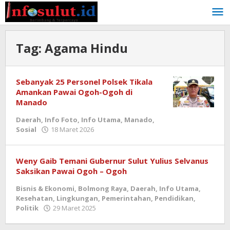
Lewati
ke
konten
Tag:
Agama Hindu
Sebanyak 25 Personel Polsek Tikala
Amankan Pawai Ogoh-Ogoh di
Manado
Daerah
,
Info Foto
,
Info Utama
,
Manado
,
oleh
Sosial
18 Maret 2026
admin
Weny Gaib Temani Gubernur Sulut Yulius Selvanus
Saksikan Pawai Ogoh – Ogoh
Bisnis & Ekonomi
,
Bolmong Raya
,
Daerah
,
Info Utama
,
Kesehatan
,
Lingkungan
,
Pemerintahan
,
Pendidikan
,
oleh
Politik
29 Maret 2025
admin