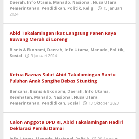
Daerah
,
Info Utama
,
Manado
,
Nasional
,
Nusa Utara
,
Pemerintahan
,
Pendidikan
,
Politik
,
Religi
15 Januari
oleh
2024
admin
Abid Takalamingan Ikut Langsung Panen Raya
Bawang Merah di Loreng
Bisnis & Ekonomi
,
Daerah
,
Info Utama
,
Manado
,
Politik
,
oleh
Sosial
9 Januari 2024
admin
Ketua Baznas Sulut Abid Takalamingan Bantu
Puluhan Anak Sangihe Bebas Stunting
Bencana
,
Bisnis & Ekonomi
,
Daerah
,
Info Utama
,
Kesehatan
,
Manado
,
Nasional
,
Nusa Utara
,
oleh
Pemerintahan
,
Pendidikan
,
Sosial
13 Oktober 2023
admin
Calon Anggota DPD RI, Abid Takalamingan Hadiri
Deklarasi Pemilu Damai
Info Utama
,
Manado
,
Nasional
,
Politik
29 Agustus