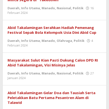
Daerah
,
Info Utama
,
Manado
,
Nasional
,
Politik
16
oleh
Februari 2024
admin
Abid Takalamingan Serahkan Hadiah Pemenang
Festival Sepak Bola Kelompok Usia Dini Abid Cup
Daerah
,
Info Utama
,
Manado
,
Olahraga
,
Politik
4
oleh
Februari 2024
admin
Masyarakat Sulut Kian Pasti Dukung Calon DPD RI
Abid Takalamingan, Visi Misinya Jelas
Daerah
,
Info Utama
,
Manado
,
Nasional
,
Politik
27
oleh
Januari 2024
admin
Abid Takalamingan Gelar Doa dan Tausiah Serta
Peletakkan Batu Pertama Pesantren Alam di
Talawid