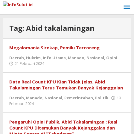
Lewati
ke
konten
Tag:
Abid takalamingan
Megalomania Sirekap, Pemilu Tercoreng
Daerah
,
Hukrim
,
Info Utama
,
Manado
,
Nasional
,
Opini
oleh
21 Februari 2024
admin
Data Real Count KPU Kian Tidak Jelas, Abid
Takalamingan Terus Temukan Banyak Kejanggalan
Daerah
,
Manado
,
Nasional
,
Pemerintahan
,
Politik
19
oleh
Februari 2024
admin
Pengaruhi Opini Publik, Abid Takalamingan : Real
Count KPU Ditemukan Banyak Kejanggalan dan
Minta Segera di “Takedown”