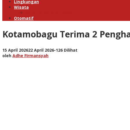
Lingkungan
Wisata
Paket Wisata Manado
Otomatif
Kotamobagu Terima 2 Pengha
oleh
15 April 2026
22 April 2026
-
126 Dilihat
Adhe
oleh
Adhe FIrmansyah
FIrmansyah