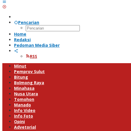
Pencarian
Home
Redaksi
Pedoman Media Siber
RSS
Minut
Pemprov Sulut
Bitung
Bolmong Raya
Minahasa
Nusa Utara
Tomohon
Manado
Info Video
Info Foto
Opini
Advetorial