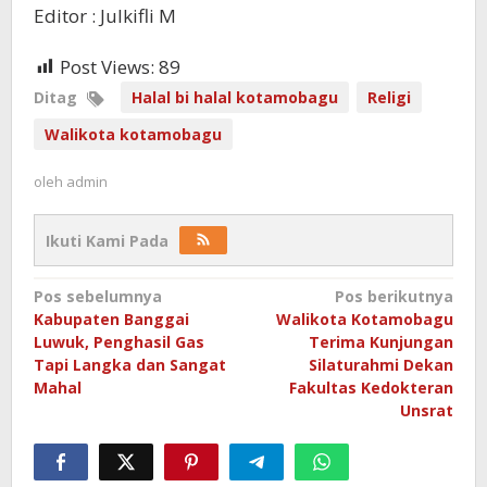
Editor : Julkifli M
Post Views:
89
Ditag
Halal bi halal kotamobagu
Religi
Walikota kotamobagu
oleh
admin
Ikuti Kami Pada
Navigasi
Pos sebelumnya
Pos berikutnya
Kabupaten Banggai
Walikota Kotamobagu
pos
Luwuk, Penghasil Gas
Terima Kunjungan
Tapi Langka dan Sangat
Silaturahmi Dekan
Mahal
Fakultas Kedokteran
Unsrat