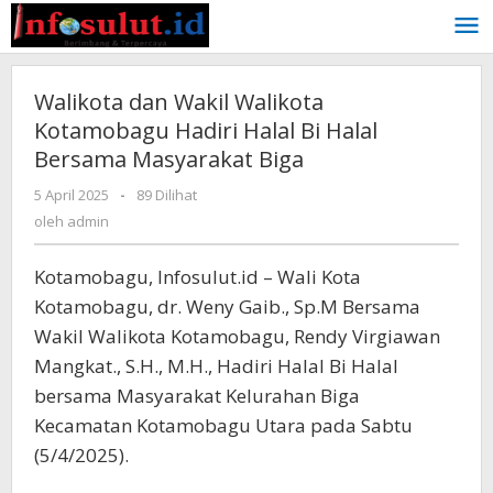
Lewati
ke
konten
Walikota dan Wakil Walikota
Kotamobagu Hadiri Halal Bi Halal
Bersama Masyarakat Biga
oleh
5 April 2025
-
89 Dilihat
admin
oleh
admin
Kotamobagu, Infosulut.id – Wali Kota
Kotamobagu, dr. Weny Gaib., Sp.M Bersama
Wakil Walikota Kotamobagu, Rendy Virgiawan
Mangkat., S.H., M.H., Hadiri Halal Bi Halal
bersama Masyarakat Kelurahan Biga
Kecamatan Kotamobagu Utara pada Sabtu
(5/4/2025).