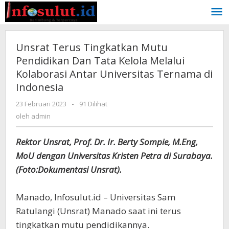
Lewati
ke
konten
Unsrat Terus Tingkatkan Mutu
Pendidikan Dan Tata Kelola Melalui
Kolaborasi Antar Universitas Ternama di
Indonesia
oleh
23 Februari 2023
-
91 Dilihat
admin
oleh
admin
Rektor Unsrat, Prof. Dr. Ir. Berty Sompie, M.Eng,
MoU dengan Universitas Kristen Petra di Surabaya.
(Foto:Dokumentasi Unsrat).
Manado, Infosulut.id – Universitas Sam
Ratulangi (Unsrat) Manado saat ini terus
tingkatkan mutu pendidikannya.