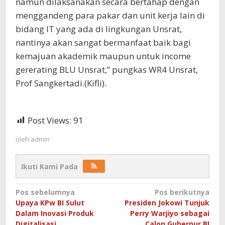
namun dilaksanakan secara bertahap dengan
menggandeng para pakar dan unit kerja lain di
bidang IT yang ada di lingkungan Unsrat,
nantinya akan sangat bermanfaat baik bagi
kemajuan akademik maupun untuk income
gererating BLU Unsrat,” pungkas WR4 Unsrat,
Prof Sangkertadi.(Kifli).
Post Views:
91
oleh
admin
Ikuti Kami Pada
Navigasi
Pos sebelumnya
Pos berikutnya
Upaya KPw BI Sulut
Presiden Jokowi Tunjuk
pos
Dalam Inovasi Produk
Perry Warjiyo sebagai
Digitalisasi
Calon Gubernur BI