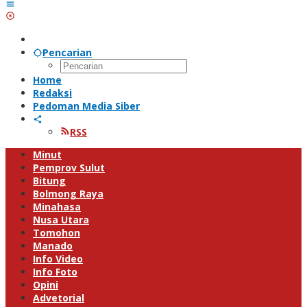
Pencarian
Home
Redaksi
Pedoman Media Siber
RSS
Minut
Pemprov Sulut
Bitung
Bolmong Raya
Minahasa
Nusa Utara
Tomohon
Manado
Info Video
Info Foto
Opini
Advetorial