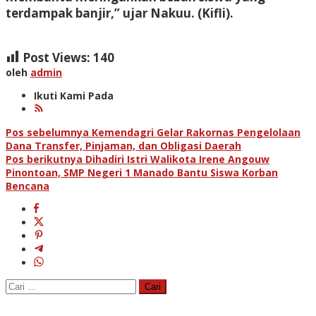
terdampak banjir,” ujar Nakuu. (Kifli).
Post Views:
140
oleh
admin
Ikuti Kami Pada
Navigasi
Pos sebelumnya
Kemendagri Gelar Rakornas Pengelolaan
Dana Transfer, Pinjaman, dan Obligasi Daerah
pos
Pos berikutnya
Dihadiri Istri Walikota Irene Angouw
Pinontoan, SMP Negeri 1 Manado Bantu Siswa Korban
Bencana
Cari
untuk: