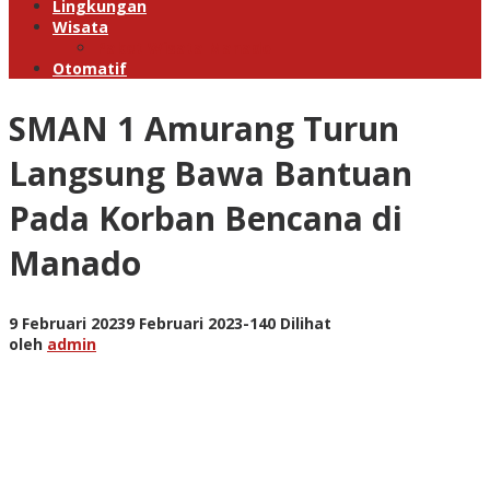
Lingkungan
Wisata
Paket Wisata Manado
Otomatif
SMAN 1 Amurang Turun
Langsung Bawa Bantuan
Pada Korban Bencana di
Manado
oleh
9 Februari 2023
9 Februari 2023
-
140 Dilihat
admin
oleh
admin