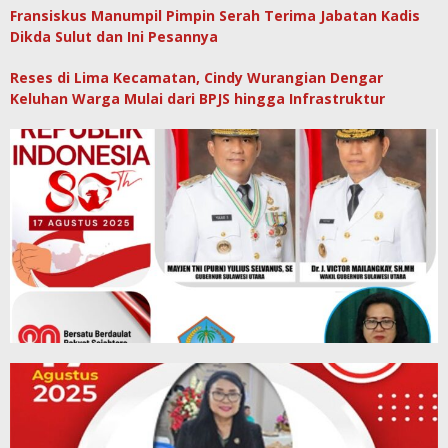
Fransiskus Manumpil Pimpin Serah Terima Jabatan Kadis
Dikda Sulut dan Ini Pesannya
Reses di Lima Kecamatan, Cindy Wurangian Dengar
Keluhan Warga Mulai dari BPJS hingga Infrastruktur