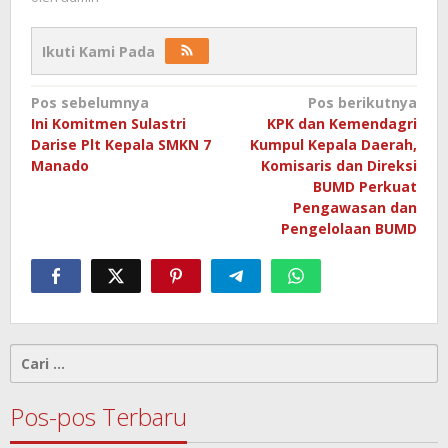
Ikuti Kami Pada
Navigasi
Pos sebelumnya
Pos berikutnya
Ini Komitmen Sulastri
KPK dan Kemendagri
pos
Darise Plt Kepala SMKN 7
Kumpul Kepala Daerah,
Manado
Komisaris dan Direksi
BUMD Perkuat
Pengawasan dan
Pengelolaan BUMD
Cari
untuk:
Pos-pos Terbaru