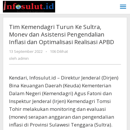
Lewati
ke
konten
Tim Kemendagri Turun Ke Sultra,
Monev dan Asistensi Pengendalian
Inflasi dan Optimalisasi Realisasi APBD
oleh
13 September 2022
-
106 Dilihat
admin
oleh
admin
Kendari, Infosulut.id – Direktur Jenderal (Dirjen)
Bina Keuangan Daerah (Keuda) Kementerian
Dalam Negeri (Kemendagri) Agus Fatoni dan
Inspektur Jenderal (Irjen) Kemendagri Tomsi
Tohir melakukan monitoring dan evaluasi
(monev) serapan anggaran dan pengendalian
inflasi di Provinsi Sulawesi Tenggara (Sultra).