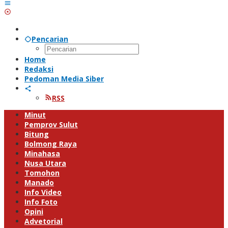
Pencarian
Home
Redaksi
Pedoman Media Siber
RSS
Minut
Pemprov Sulut
Bitung
Bolmong Raya
Minahasa
Nusa Utara
Tomohon
Manado
Info Video
Info Foto
Opini
Advetorial