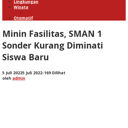
Lingkungan
Wisata
Paket Wisata Manado
Otomatif
Minin Fasilitas, SMAN 1
Sonder Kurang Diminati
Siswa Baru
oleh
5 Juli 2022
5 Juli 2022
-
169 Dilihat
admin
oleh
admin