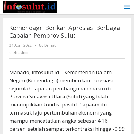
Lewati
ke
konten
Kemendagri Berikan Apresiasi Berbagai
Capaian Pemprov Sulut
oleh
21 April 2022
-
86 Dilihat
admin
oleh
admin
Manado, Infosulut.id – Kementerian Dalam
Negeri (Kemendagri) memberikan paresiasi
sejumlah capaian pembangunan makro di
Provinsi Sulawesi Utara (Sulut) yang telah
menunjukkan kondisi positif. Capaian itu
termasuk laju pertumbuhan ekonomi yang
mampu mencatatkan angka sebesar 4,16
persen, setelah sempat terkontraksi hingga -0,99