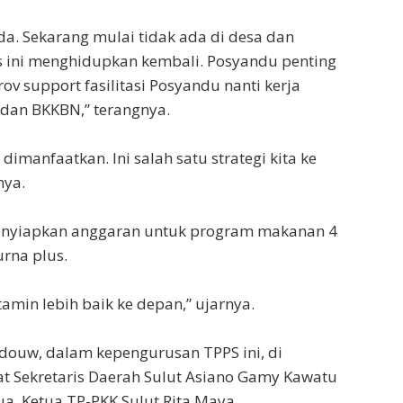
a. Sekarang mulai tidak ada di desa dan
s ini menghidupkan kembali. Posyandu penting
ov support fasilitasi Posyandu nanti kerja
dan BKKBN,” terangnya.
 dimanfaatkan. Ini salah satu strategi kita ke
nya.
nyiapkan anggaran untuk program makanan 4
urna plus.
itamin lebih baik ke depan,” ujarnya.
douw, dalam kepengurusan TPPS ini, di
t Sekretaris Daerah Sulut Asiano Gamy Kawatu
ua, Ketua TP-PKK Sulut Rita Maya