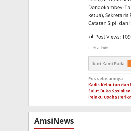
Dondokambey-Tamu
ketua), Sekretari
Catatan Sipil dan 
Post Views:
109
oleh
admin
Ikuti Kami Pada
Navigasi
Pos sebelumnya
Kadis Kelautan dan
pos
Sulut Buka Sosialisa
Pelaku Usaha Perik
AmsiNews