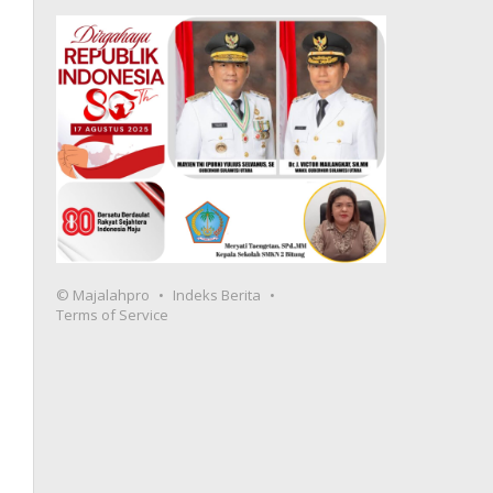
© Majalahpro
Indeks Berita
Terms of Service