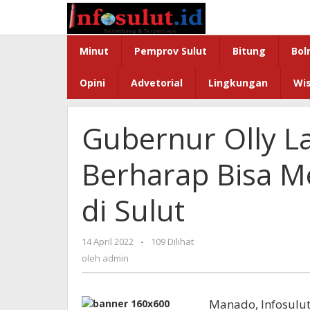
Lewati
ke
konten
Minut
Pemprov Sulut
Bitung
Bol
Opini
Advetorial
Lingkungan
Wi
Gubernur Olly L
Berharap Bisa M
di Sulut
oleh
14 April 2022
-
109 Dilihat
admin
oleh
admin
Manado, Infosulut.