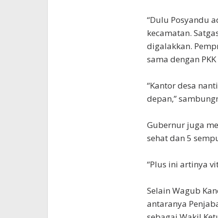
“Dulu Posyandu ad
kecamatan. Satga
digalakkan. Pempr
sama dengan PKK 
“Kantor desa nanti
depan,” sambung
Gubernur juga me
sehat dan 5 semp
“Plus ini artinya v
Selain Wagub Kan
antaranya Penjaba
sebagai Wakil Ket