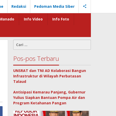
me
Redaksi
Pedoman Media Siber
Manado
Info Video
Info Foto
Cari
untuk:
Pos-pos Terbaru
UNSRAT dan TNI AD Kolaborasi Bangun
Infrastruktur di Wilayah Perbatasan
Talaud
Antisipasi Kemarau Panjang, Gubernur
Yulius Siapkan Bantuan Pompa Air dan
Program Ketahanan Pangan