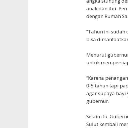
angka stunting d
anak dan ibu. Pe
dengan Rumah Sa
“Tahun ini sudah
bisa dimanfaatkan
Menurut gubernur,
untuk mempersiapk
“Karena penangan
0-5 tahun tapi pa
agar supaya bayi 
gubernur.
Selain itu, Guber
Sulut kembali me