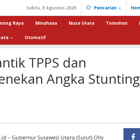
Sabtu, 8 Agustus 2026
Pencarian
Ho
mong Raya
Minahasa
Nusa Utara
Tomohon
sata
Otomatif
antik TPPS dan
enekan Angka Stunting
id – Gubernur Sulawesi Utara (Sulut) Olly