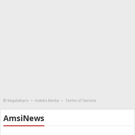
© Majalahpro
Indeks Berita
Terms of Service
AmsiNews