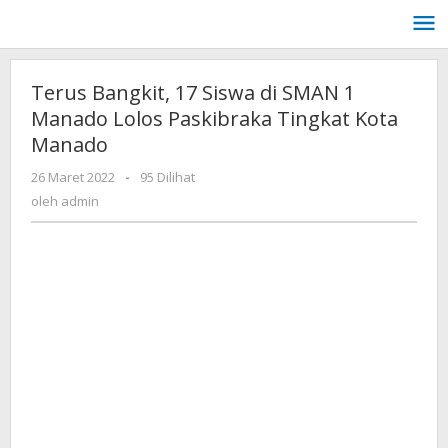
Lewati
ke
konten
Terus Bangkit, 17 Siswa di SMAN 1
Manado Lolos Paskibraka Tingkat Kota
Manado
oleh
26 Maret 2022
-
95 Dilihat
admin
oleh
admin