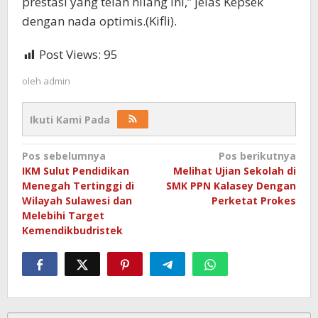
prestasi yang telah hilang ini,” jelas Kepsek
dengan nada optimis.(Kifli).
Post Views:
95
oleh
admin
Ikuti Kami Pada
Navigasi
Pos sebelumnya
Pos berikutnya
IKM Sulut Pendidikan
Melihat Ujian Sekolah di
pos
Menegah Tertinggi di
SMK PPN Kalasey Dengan
Wilayah Sulawesi dan
Perketat Prokes
Melebihi Target
Kemendikbudristek