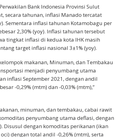
Perwakilan Bank Indonesia Provinsi Sulut
, secara tahunan, inflasi Manado tercatat
y). Sementara inflasi tahunan Kotamobagu per
besar 2,30% (yoy). Inflasi tahunan tersebut
tingkat inflasi di kedua kota IHK masih
ntang target inflasi nasional 3±1% (yoy).
, kelompok makanan, Minuman, dan Tembakau
ansportasi menjadi penyumbang utama
an inflasi September 2021, dengan andil
esar -0,29% (mtm) dan -0,03% (mtm),”
kanan, minuman, dan tembakau, cabai rawit
 komoditas penyumbang utama deflasi, dengan
). Disusul dengan komoditas perikanan (ikan
oci) dengan total andil -0,26% (mtm), serta