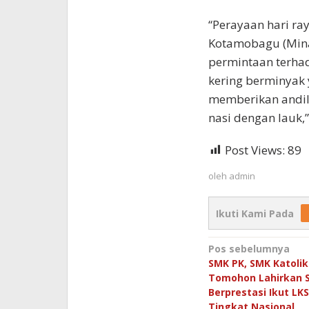
“Perayaan hari ra
Kotamobagu (Mina
permintaan terhad
kering berminyak
memberikan andil 
nasi dengan lauk,”
Post Views:
89
oleh
admin
Ikuti Kami Pada
Navigasi
Pos sebelumnya
SMK PK, SMK Katolik
pos
Tomohon Lahirkan S
Berprestasi Ikut LK
Tingkat Nasional