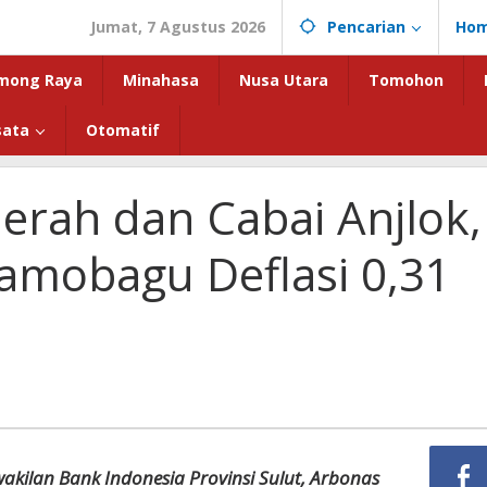
Jumat, 7 Agustus 2026
Pencarian
Ho
mong Raya
Minahasa
Nusa Utara
Tomohon
sata
Otomatif
rah dan Cabai Anjlok,
mobagu Deflasi 0,31
akilan Bank Indonesia Provinsi Sulut, Arbonas