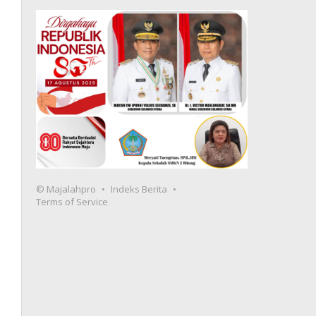
© Majalahpro
Indeks Berita
Terms of Service