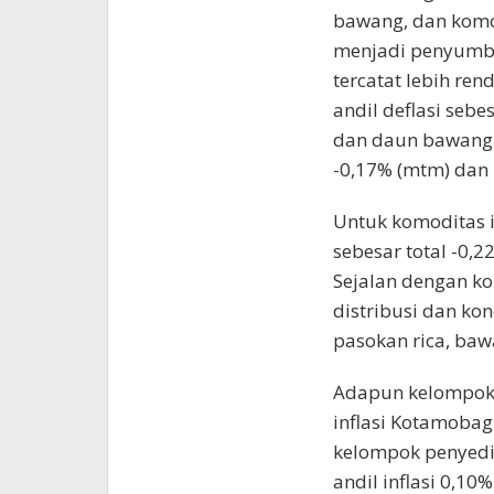
bawang, dan komod
menjadi penyumban
tercatat lebih r
andil deflasi seb
dan daun bawang 
-0,17% (mtm) dan 
Untuk komoditas i
sebesar total -0,
Sejalan dengan ko
distribusi dan ko
pasokan rica, baw
Adapun kelompok
inflasi Kotamoba
kelompok penyed
andil inflasi 0,10