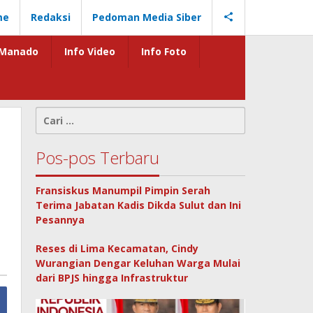
me
Redaksi
Pedoman Media Siber
Manado
Info Video
Info Foto
Cari
untuk:
Pos-pos Terbaru
Fransiskus Manumpil Pimpin Serah
Terima Jabatan Kadis Dikda Sulut dan Ini
Pesannya
Reses di Lima Kecamatan, Cindy
Wurangian Dengar Keluhan Warga Mulai
dari BPJS hingga Infrastruktur