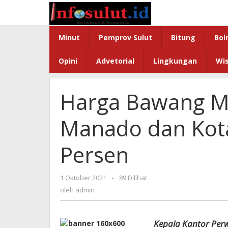
Lewati
ke
konten
Minut
Pemprov Sulut
Bitung
Bol
Opini
Advetorial
Lingkungan
Wi
Harga Bawang Me
Manado dan Kota
Persen
oleh
1 Oktober 2021
-
89 Dilihat
admin
oleh
admin
Kepala Kantor Perw