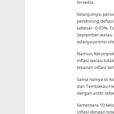
tersedia.
Selanjutnya, penu
pendorong deflasi
sebesar -0,03%. T
September walau 
adanya promo ole
Namun, Kelompok 
inflasi walau tid
tekanan inflasi te
Sama halnya di 
dan Tembakau mer
dengan andil sebe
Sementara 10 kel
inflasi dengan to