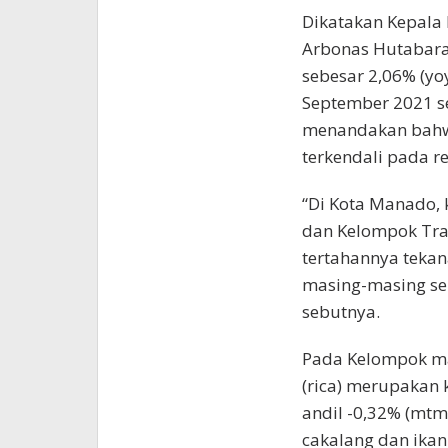
Dikatakan Kepala 
Arbonas Hutabarat
sebesar 2,06% (yo
September 2021 se
menandakan bahwa 
terkendali pada re
“Di Kota Manado
dan Kelompok Tr
tertahannya tekan
masing-masing seb
sebutnya.
Pada Kelompok ma
(rica) merupakan
andil -0,32% (mtm
cakalang dan ikan 