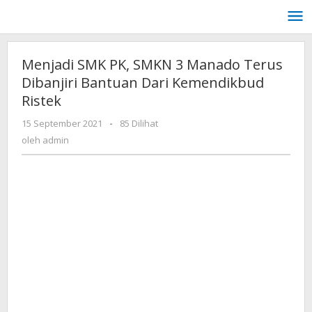
Lewati
ke
konten
Menjadi SMK PK, SMKN 3 Manado Terus
Dibanjiri Bantuan Dari Kemendikbud
Ristek
oleh
15 September 2021
-
85 Dilihat
admin
oleh
admin