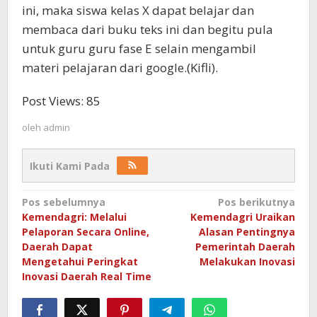
ini, maka siswa kelas X dapat belajar dan
membaca dari buku teks ini dan begitu pula
untuk guru guru fase E selain mengambil
materi pelajaran dari google.(Kifli).
Post Views:
85
oleh
admin
Ikuti Kami Pada
Navigasi
Pos sebelumnya
Pos berikutnya
Kemendagri: Melalui
Kemendagri Uraikan
pos
Pelaporan Secara Online,
Alasan Pentingnya
Daerah Dapat
Pemerintah Daerah
Mengetahui Peringkat
Melakukan Inovasi
Inovasi Daerah Real Time