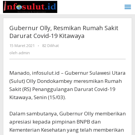
Lewati
ke
konten
Gubernur Olly, Resmikan Rumah Sakit
Darurat Covid-19 Kitawaya
oleh
15 Maret 2021
-
82 Dilihat
admin
oleh
admin
Manado, infosulut.id – Gubernur Sulawesi Utara
(Sulut) Olly Dondokambey meresmikan Rumah
Sakit (RS) Penanggulangan Darurat Covid-19
Kitawaya, Senin (15/03).
Dalam sambutanya, Gubernur Olly memberikan
apresiasi kepada pimpinan BNPB dan
Kementerian Kesehatan yang telah memberikan