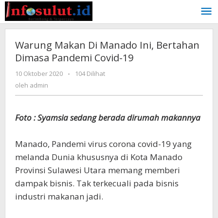
Lewati
ke
konten
Warung Makan Di Manado Ini, Bertahan
Dimasa Pandemi Covid-19
oleh
10 Oktober 2020
-
104 Dilihat
admin
oleh
admin
Foto : Syamsia sedang berada dirumah makannya
Manado, Pandemi virus corona covid-19 yang
melanda Dunia khususnya di Kota Manado
Provinsi Sulawesi Utara memang memberi
dampak bisnis. Tak terkecuali pada bisnis
industri makanan jadi.