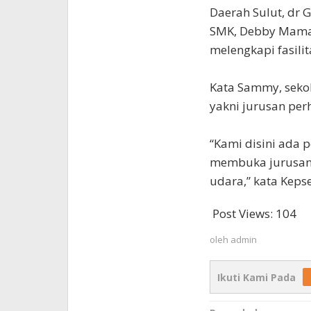
Daerah Sulut, dr 
SMK, Debby Mama
melengkapi fasilit
Kata Sammy, sekol
yakni jurusan per
“Kami disini ada 
membuka jurusan b
udara,” kata Kep
Post Views:
104
oleh
admin
Ikuti Kami Pada