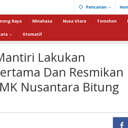
Pencarian
Ho
mong Raya
Minahasa
Nusa Utara
Tomohon
sata
Otomatif
Mantiri Lakukan
Pertama Dan Resmikan
MK Nusantara Bitung