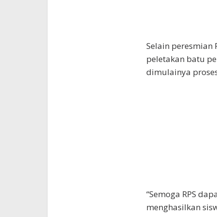
Selain peresmian 
peletakan batu p
dimulainya proses
“Semoga RPS dapa
menghasilkan sisw