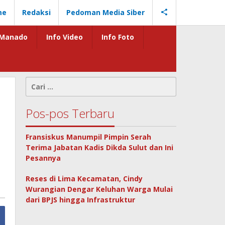
me
Redaksi
Pedoman Media Siber
Manado
Info Video
Info Foto
Cari
untuk:
Pos-pos Terbaru
Fransiskus Manumpil Pimpin Serah
Terima Jabatan Kadis Dikda Sulut dan Ini
Pesannya
Reses di Lima Kecamatan, Cindy
Wurangian Dengar Keluhan Warga Mulai
dari BPJS hingga Infrastruktur