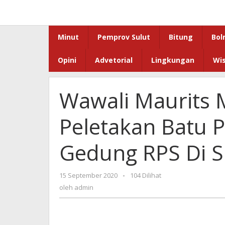
Lewati
ke
konten
Minut
Pemprov Sulut
Bitung
Bol
Opini
Advetorial
Lingkungan
Wi
Wawali Maurits 
Peletakan Batu 
Gedung RPS Di S
oleh
15 September 2020
-
104 Dilihat
admin
oleh
admin