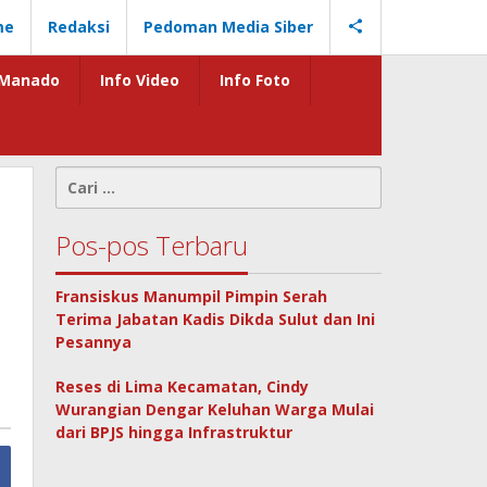
me
Redaksi
Pedoman Media Siber
Manado
Info Video
Info Foto
Cari
untuk:
Pos-pos Terbaru
Fransiskus Manumpil Pimpin Serah
Terima Jabatan Kadis Dikda Sulut dan Ini
Pesannya
Reses di Lima Kecamatan, Cindy
Wurangian Dengar Keluhan Warga Mulai
dari BPJS hingga Infrastruktur