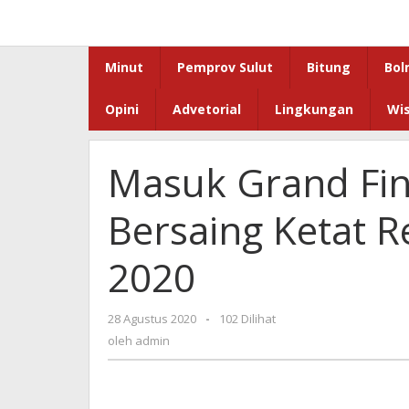
Lewati
ke
konten
Minut
Pemprov Sulut
Bitung
Bol
Opini
Advetorial
Lingkungan
Wi
Masuk Grand Fin
Bersaing Ketat 
2020
oleh
28 Agustus 2020
-
102 Dilihat
admin
oleh
admin