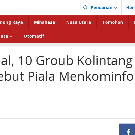
Pencarian
Ho
mong Raya
Minahasa
Nusa Utara
Tomohon
sata
Otomatif
al, 10 Groub Kolintang
Rebut Piala Menkominfo