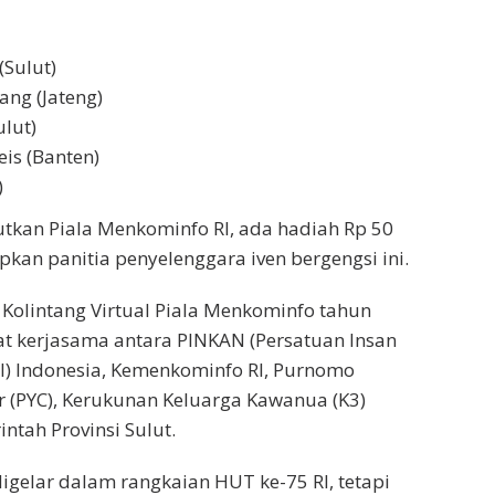
(Sulut)
ang (Jateng)
lut)
is (Banten)
)
tkan Piala Menkominfo RI, ada hadiah Rp 50
pkan panitia penyelenggara iven bergengsi ini.
 Kolintang Virtual Piala Menkominfo tahun
at kerjasama antara PINKAN (Persatuan Insan
l) Indonesia, Kemenkominfo RI, Purnomo
r (PYC), Kerukunan Keluarga Kawanua (K3)
ntah Provinsi Sulut.
digelar dalam rangkaian HUT ke-75 RI, tetapi