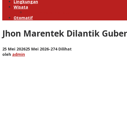
Lingkungan
Wisata
Paket Wisata Manado
Otomatif
Jhon Marentek Dilantik Guber
oleh
25 Mei 2026
25 Mei 2026
-
274 Dilihat
admin
oleh
admin