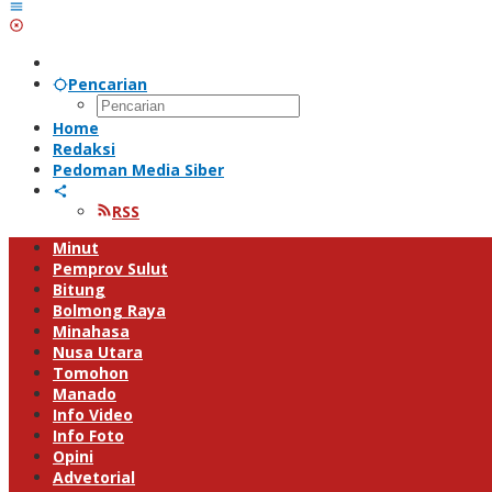
Pencarian
Home
Redaksi
Pedoman Media Siber
RSS
Minut
Pemprov Sulut
Bitung
Bolmong Raya
Minahasa
Nusa Utara
Tomohon
Manado
Info Video
Info Foto
Opini
Advetorial