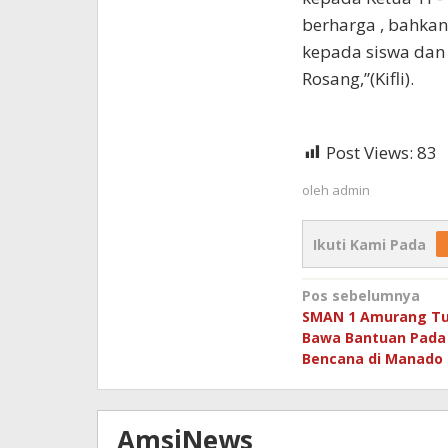
berharga , bahka
kepada siswa dan 
Rosang,”(Kifli).
Post Views:
83
oleh
admin
Ikuti Kami Pada
Navigasi
Pos sebelumnya
SMAN 1 Amurang Tu
pos
Bawa Bantuan Pada
Bencana di Manado
AmsiNews