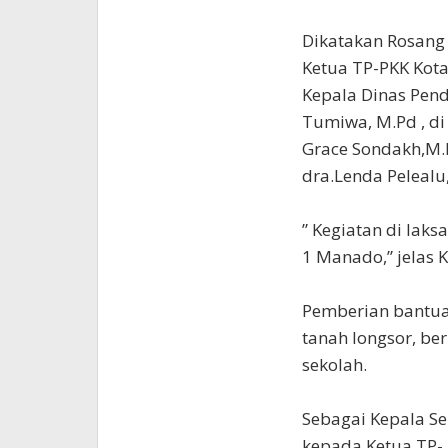
Dikatakan Rosang 
Ketua TP-PKK Kot
Kepala Dinas Pen
Tumiwa, M.Pd , d
Grace Sondakh,M.
dra.Lenda Pelealu,
” Kegiatan di lak
1 Manado,” jelas K
Pemberian bantuan
tanah longsor, be
sekolah.
Sebagai Kepala Se
kepada Ketua TP-