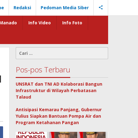
me
Redaksi
Pedoman Media Siber
Manado
Info Video
Info Foto
Cari
untuk:
Pos-pos Terbaru
u
UNSRAT dan TNI AD Kolaborasi Bangun
Infrastruktur di Wilayah Perbatasan
Talaud
Antisipasi Kemarau Panjang, Gubernur
Yulius Siapkan Bantuan Pompa Air dan
Program Ketahanan Pangan