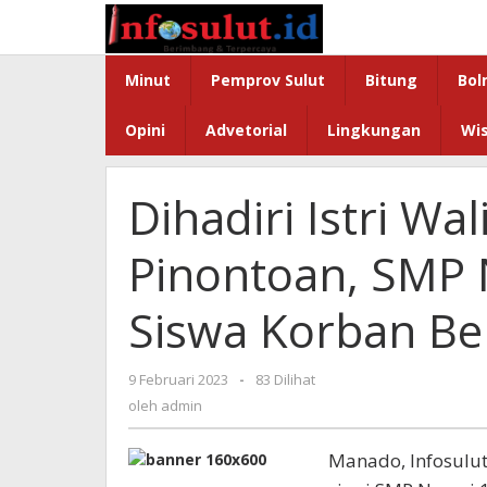
Lewati
ke
konten
Minut
Pemprov Sulut
Bitung
Bol
Opini
Advetorial
Lingkungan
Wi
Dihadiri Istri W
Pinontoan, SMP 
Siswa Korban B
oleh
9 Februari 2023
-
83 Dilihat
admin
oleh
admin
Manado, Infosulut