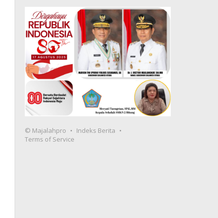
© Majalahpro
Indeks Berita
Terms of Service