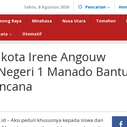
Sabtu, 8 Agustus 2026
Pencarian
Ho
mong Raya
Minahasa
Nusa Utara
Tomohon
sata
Otomatif
alikota Irene Angouw
Negeri 1 Manado Bant
encana
.id – Aksi peduli khususnya kepada siswa dan