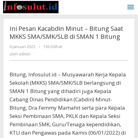
Lewati
ke
konten
Ini Pesan Kacabdin Minut – Bitung Saat
MKKS SMA/SMK/SLB di SMAN 1 Bitung
oleh
6 Januari 2022
-
136 Dilihat
admin
oleh
admin
Bitung, Infosulut.id – Musyawarah Kerja Kepala
Sekolah (MKKS) SMA/SMK/SLB berlangsung di
SMAN 1 Bitung yang dihadiri juga Kepala
Cabang Dinas Pendidikan (Cabdin) Minut-
Bitung, Dra Femmy Mamahit serta para Kepala
Seksi Pembinaan SMA, PKLK dan Kepala Seksi
Pembinaan SMK, Guru/Tenaga kependidikan,
KTU dan Pengawas pada Kamis (06/01/2022) di