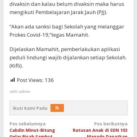
divaksin dan kalau belum divaksin maka harus
mengikuti Pembelajaran Jarak Jauh (PJJ).
“Akan ada sanksi bagi Sekolah yang melanggar
Prokes Covid-19,”tegas Mamahit.
Dijelaskan Mamahit, pemberlakukan aplikasi
peduli lindungi wajib dijalankan setiap Sekolah.
(Kifli).
Post Views:
136
oleh
admin
Ikuti Kami Pada
Navigasi
Pos sebelumnya
Pos berikutnya
Cabdin Minut-Bitung
Ratusan Anak di SDN 103
pos
Gelar Pisah Sambut
Manado Dapatkan