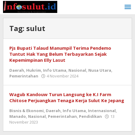
Lewati
ke
konten
Tag:
sulut
Pjs Bupati Talaud Manumpil Terima Pendemo
Tuntut Hak Yang Belum Terbayarkan Sejak
Kepemimpinan Elly Lasut
Daerah
,
Hukrim
,
Info Utama
,
Nasional
,
Nusa Utara
,
oleh
Pemerintahan
4 November 2024
admin
Wagub Kandouw Turun Langsung ke K.I Farm
Chitose Perjuangkan Tenaga Kerja Sulut Ke Jepang
Bisnis & Ekonomi
,
Daerah
,
Info Utama
,
Internasional
,
Manado
,
Nasional
,
Pemerintahan
,
Pendidikan
13
oleh
November 2023
admin