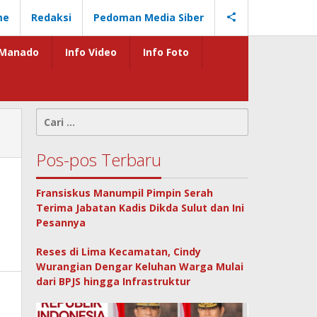
me
Redaksi
Pedoman Media Siber
Manado
Info Video
Info Foto
Cari
untuk:
Pos-pos Terbaru
Fransiskus Manumpil Pimpin Serah
Terima Jabatan Kadis Dikda Sulut dan Ini
Pesannya
Reses di Lima Kecamatan, Cindy
Wurangian Dengar Keluhan Warga Mulai
dari BPJS hingga Infrastruktur