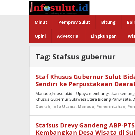
Lewati
ke
konten
Minut
Pemprov Sulut
Bitung
Bol
Opini
Advetorial
Lingkungan
Wi
Tag:
Stafsus gubernur
Staf Khusus Gubernur Sulut Bi
Sendiri ke Perpustakaan Daera
Manado,Infosulut.id – Upaya membangkitkan semangat 
Khusus Gubernur Sulawesi Utara Bidang Pariwisata, D
Daerah
,
Info Utama
,
Manado
,
Pemerintahan
,
Pen
Stafsus Drevy Gandeng ABP-PT
Kembangkan Desa Wisata di Su