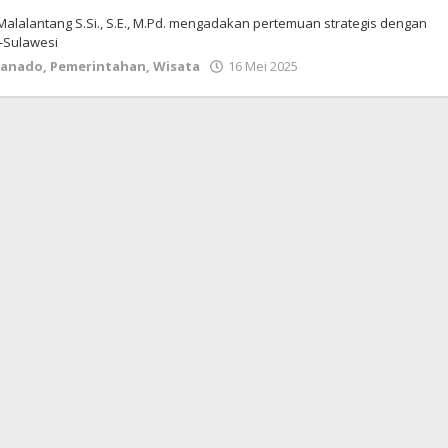
Malalantang S.Si., S.E., M.Pd. mengadakan pertemuan strategis dengan
e-Sulawesi
oleh
anado
,
Pemerintahan
,
Wisata
16 Mei 2025
admin