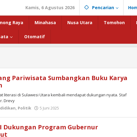
Kamis, 6 Agustus 2026
Pencarian
Ho
mong Raya
Minahasa
Nusa Utara
Tomohon
sata
Otomatif
dang Pariwisata Sumbangkan Buku Karya
h
literasi di Sulawesi Utara kembali mendapat dukungan nyata. Staf
r. Drevy
oleh
didikan
,
Politik
5 Juni 2025
admin
SI Dukungan Program Gubernur
lut