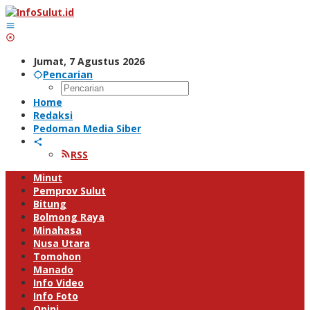
Lewati
ke
konten
Jumat, 7 Agustus 2026
Pencarian
Home
Redaksi
Pedoman Media Siber
RSS
Minut
Pemprov Sulut
Bitung
Bolmong Raya
Minahasa
Nusa Utara
Tomohon
Manado
Info Video
Info Foto
Opini