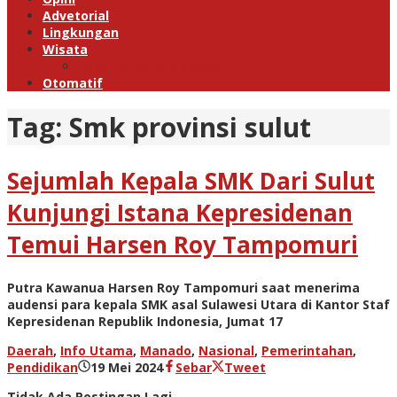
Advetorial
Lingkungan
Wisata
Paket Wisata Manado
Otomatif
Tag:
Smk provinsi sulut
Sejumlah Kepala SMK Dari Sulut
Kunjungi Istana Kepresidenan
Temui Harsen Roy Tampomuri
Putra Kawanua Harsen Roy Tampomuri saat menerima
audensi para kepala SMK asal Sulawesi Utara di Kantor Staf
Kepresidenan Republik Indonesia, Jumat 17
Daerah
,
Info Utama
,
Manado
,
Nasional
,
Pemerintahan
,
oleh
Pendidikan
19 Mei 2024
Sebar
Tweet
admin
Tidak Ada Postingan Lagi.