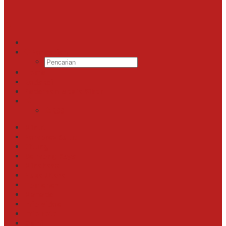
Pencarian
Home
Redaksi
Pedoman Media Siber
RSS
Minut
Pemprov Sulut
Bitung
Bolmong Raya
Minahasa
Nusa Utara
Tomohon
Manado
Info Video
Info Foto
Opini