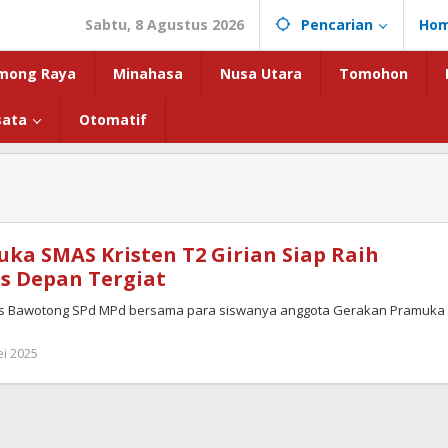
Sabtu, 8 Agustus 2026
Pencarian
Ho
mong Raya
Minahasa
Nusa Utara
Tomohon
sata
Otomatif
n
ka SMAS Kristen T2 Girian Siap Raih
us Depan Tergiat
rfles Bawotong SPd MPd bersama para siswanya anggota Gerakan Pramuka
oleh
i 2025
admin