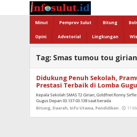
Lewati
ke
konten
Minut
Pemprov Sulut
Bitung
Bol
Opini
Advetorial
Lingkungan
Wi
Tag:
Smas tumou tou giria
Didukung Penuh Sekolah, Pramu
Prestasi Terbaik di Lomba Gug
Kepala Sekolah SMAS T2 Girian, Goldfriet Ronny Si
Gugus Depan 03.137-03.138 saat berada
Bitung
,
Daerah
,
Info Utama
,
Pendidikan
11 Me