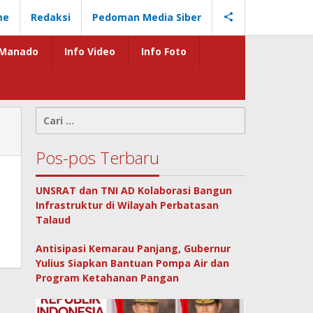
me
Redaksi
Pedoman Media Siber
Manado
Info Video
Info Foto
Cari
untuk:
Pos-pos Terbaru
UNSRAT dan TNI AD Kolaborasi Bangun
Infrastruktur di Wilayah Perbatasan
Talaud
Antisipasi Kemarau Panjang, Gubernur
Yulius Siapkan Bantuan Pompa Air dan
Program Ketahanan Pangan