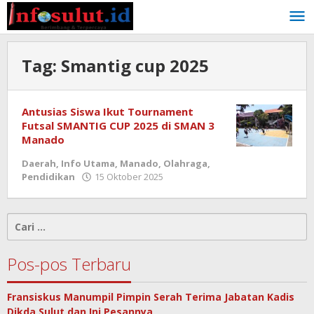
Lewati
ke
konten
Tag:
Smantig cup 2025
Antusias Siswa Ikut Tournament
Futsal SMANTIG CUP 2025 di SMAN 3
Manado
Daerah
,
Info Utama
,
Manado
,
Olahraga
,
oleh
Pendidikan
15 Oktober 2025
admin
Cari
untuk:
Pos-pos Terbaru
Fransiskus Manumpil Pimpin Serah Terima Jabatan Kadis
Dikda Sulut dan Ini Pesannya